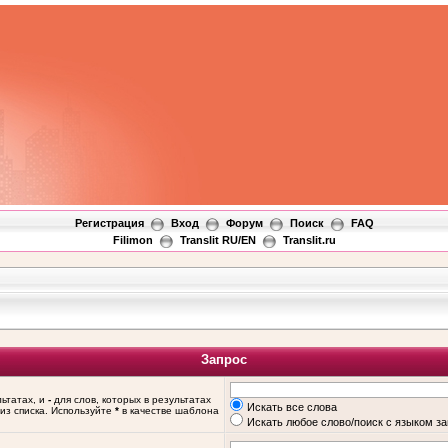
Регистрация
Вход
Форум
Поиск
FAQ
Filimon
Translit RU/EN
Translit.ru
Запрос
льтатах, и
-
для слов, которых в результатах
Искать все слова
из списка. Используйте
*
в качестве шаблона
Искать любое слово/поиск с языком з