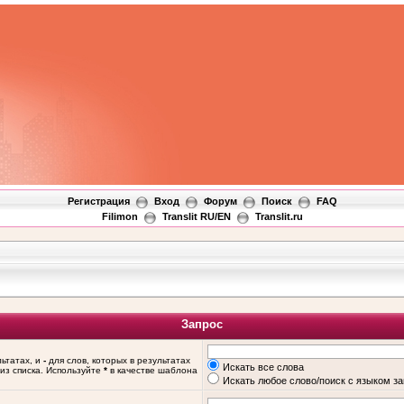
Регистрация
Вход
Форум
Поиск
FAQ
Filimon
Translit RU/EN
Translit.ru
Запрос
льтатах, и
-
для слов, которых в результатах
Искать все слова
из списка. Используйте
*
в качестве шаблона
Искать любое слово/поиск с языком з