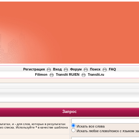
Регистрация
Вход
Форум
Поиск
FAQ
Filimon
Translit RU/EN
Translit.ru
Запрос
льтатах, и
-
для слов, которых в результатах
Искать все слова
из списка. Используйте
*
в качестве шаблона
Искать любое слово/поиск с языком з