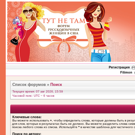
Регистрация
Filimon
Список форумов
»
Поиск
Текущее время: 07 авг 2026, 15:59
Часовой пояс: UTC − 6 часов
Ключевые слова:
Вы можете использовать
+
, чтобы определить слова, которые должны быть в резу
для слов, которых в результатах быть не должно. Вы можете разделить слова си
поиска любого слова из списка. Используйте
*
в качестве шаблона для частичного 
Поиск по автору: