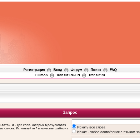
Регистрация
Вход
Форум
Поиск
FAQ
Filimon
Translit RU/EN
Translit.ru
Запрос
льтатах, и
-
для слов, которых в результатах
Искать все слова
из списка. Используйте
*
в качестве шаблона
Искать любое слово/поиск с языком з