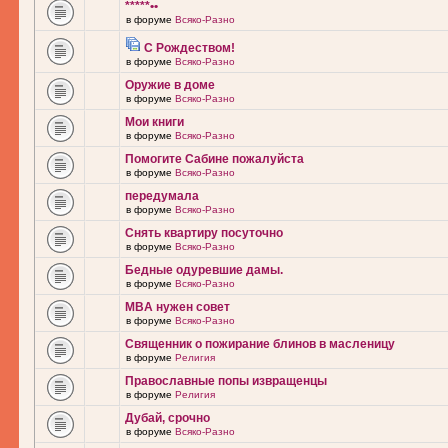
*****••
в форуме
Всяко-Разно
С Рождеством!
в форуме
Всяко-Разно
Оружие в доме
в форуме
Всяко-Разно
Мои книги
в форуме
Всяко-Разно
Помогите Сабине пожалуйста
в форуме
Всяко-Разно
передумала
в форуме
Всяко-Разно
Снять квартиру посуточно
в форуме
Всяко-Разно
Бедные одуревшие дамы.
в форуме
Всяко-Разно
MBA нужен совет
в форуме
Всяко-Разно
Священник о пожирание блинов в масленицу
в форуме
Религия
Православные попы извращенцы
в форуме
Религия
Дубай, срочно
в форуме
Всяко-Разно