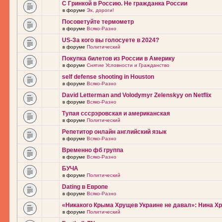
С Гринкой в Россию. Не гражданка России
в форуме
Эх, дороги!
Посоветуйте термометр
в форуме
Всяко-Разно
US-За кого вы голосуете в 2024?
в форуме
Политический
Покупка билетов из России в Америку
в форуме
Снятие Условности и Гражданство
self defense shooting in Houston
в форуме
Всяко-Разно
David Letterman and Volodymyr Zelenskyy on Netflix
в форуме
Всяко-Разно
Тупая сссрэровская и американская
в форуме
Политический
Репетитор онлайн английский язык
в форуме
Всяко-Разно
Временно фб группа
в форуме
Всяко-Разно
БУЧА
в форуме
Политический
Dating в Европе
в форуме
Всяко-Разно
«Никакого Крыма Хрущев Украине не давал»: Нина Х
в форуме
Политический