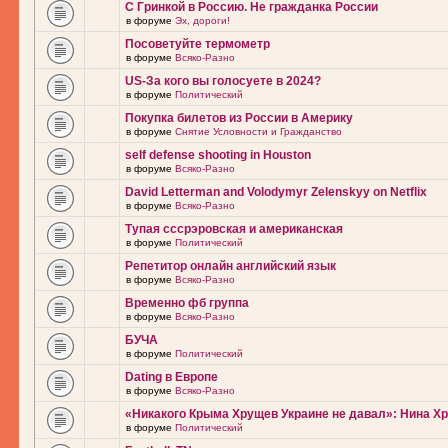
С Гринкой в Россию. Не гражданка России
в форуме
Эх, дороги!
Посоветуйте термометр
в форуме
Всяко-Разно
US-За кого вы голосуете в 2024?
в форуме
Политический
Покупка билетов из России в Америку
в форуме
Снятие Условности и Гражданство
self defense shooting in Houston
в форуме
Всяко-Разно
David Letterman and Volodymyr Zelenskyy on Netflix
в форуме
Всяко-Разно
Тупая сссрэровская и американская
в форуме
Политический
Репетитор онлайн английский язык
в форуме
Всяко-Разно
Временно фб группа
в форуме
Всяко-Разно
БУЧА
в форуме
Политический
Dating в Европе
в форуме
Всяко-Разно
«Никакого Крыма Хрущев Украине не давал»: Нина Х
в форуме
Политический