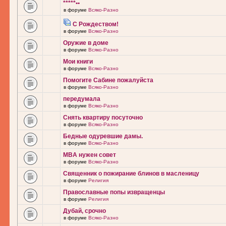
*****••
в форуме
Всяко-Разно
С Рождеством!
в форуме
Всяко-Разно
Оружие в доме
в форуме
Всяко-Разно
Мои книги
в форуме
Всяко-Разно
Помогите Сабине пожалуйста
в форуме
Всяко-Разно
передумала
в форуме
Всяко-Разно
Снять квартиру посуточно
в форуме
Всяко-Разно
Бедные одуревшие дамы.
в форуме
Всяко-Разно
MBA нужен совет
в форуме
Всяко-Разно
Священник о пожирание блинов в масленицу
в форуме
Религия
Православные попы извращенцы
в форуме
Религия
Дубай, срочно
в форуме
Всяко-Разно