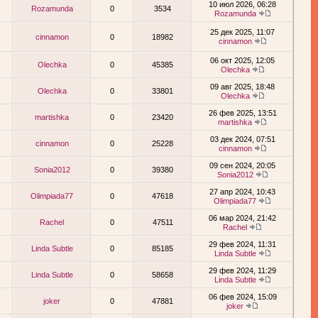
10 июл 2026, 06:28
Rozamunda
0
3534
Rozamunda
25 дек 2025, 11:07
cinnamon
0
18982
cinnamon
06 окт 2025, 12:05
Olechka
0
45385
Olechka
09 авг 2025, 18:48
Olechka
0
33801
Olechka
26 фев 2025, 13:51
martishka
0
23420
martishka
03 дек 2024, 07:51
cinnamon
0
25228
cinnamon
09 сен 2024, 20:05
Sonia2012
0
39380
Sonia2012
27 апр 2024, 10:43
Olimpiada77
0
47618
Olimpiada77
06 мар 2024, 21:42
Rachel
0
47511
Rachel
29 фев 2024, 11:31
Linda Subtle
0
85185
Linda Subtle
29 фев 2024, 11:29
Linda Subtle
0
58658
Linda Subtle
06 фев 2024, 15:09
joker
0
47881
joker