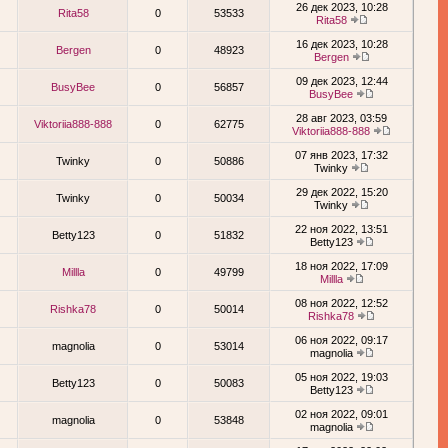
26 дек 2023, 10:28
Rita58
0
53533
Rita58
16 дек 2023, 10:28
Bergen
0
48923
Bergen
09 дек 2023, 12:44
BusyBee
0
56857
BusyBee
28 авг 2023, 03:59
Viktoriia888-888
0
62775
Viktoriia888-888
07 янв 2023, 17:32
Twinky
0
50886
Twinky
29 дек 2022, 15:20
Twinky
0
50034
Twinky
22 ноя 2022, 13:51
Betty123
0
51832
Betty123
18 ноя 2022, 17:09
Millla
0
49799
Millla
08 ноя 2022, 12:52
Rishka78
0
50014
Rishka78
06 ноя 2022, 09:17
magnolia
0
53014
magnolia
05 ноя 2022, 19:03
Betty123
0
50083
Betty123
02 ноя 2022, 09:01
magnolia
0
53848
magnolia