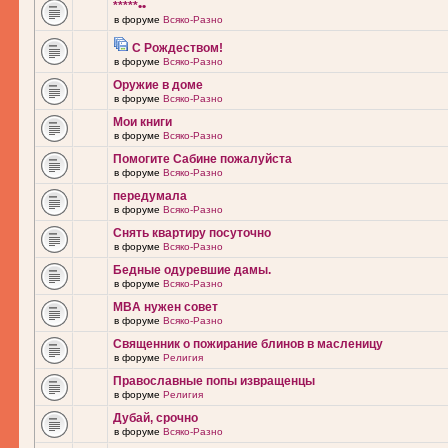
*****••
в форуме
Всяко-Разно
С Рождеством!
в форуме
Всяко-Разно
Оружие в доме
в форуме
Всяко-Разно
Мои книги
в форуме
Всяко-Разно
Помогите Сабине пожалуйста
в форуме
Всяко-Разно
передумала
в форуме
Всяко-Разно
Снять квартиру посуточно
в форуме
Всяко-Разно
Бедные одуревшие дамы.
в форуме
Всяко-Разно
MBA нужен совет
в форуме
Всяко-Разно
Священник о пожирание блинов в масленицу
в форуме
Религия
Православные попы извращенцы
в форуме
Религия
Дубай, срочно
в форуме
Всяко-Разно