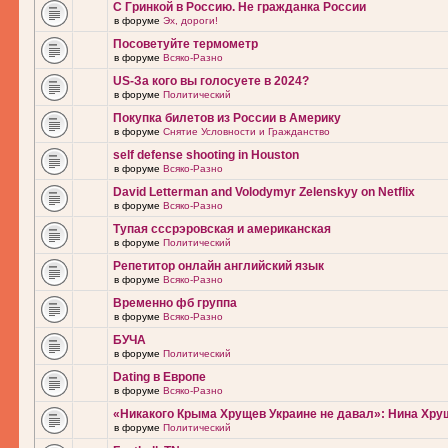
С Гринкой в Россию. Не гражданка России
в форуме
Эх, дороги!
Посоветуйте термометр
в форуме
Всяко-Разно
US-За кого вы голосуете в 2024?
в форуме
Политический
Покупка билетов из России в Америку
в форуме
Снятие Условности и Гражданство
self defense shooting in Houston
в форуме
Всяко-Разно
David Letterman and Volodymyr Zelenskyy on Netflix
в форуме
Всяко-Разно
Тупая сссрэровская и американская
в форуме
Политический
Репетитор онлайн английский язык
в форуме
Всяко-Разно
Временно фб группа
в форуме
Всяко-Разно
БУЧА
в форуме
Политический
Dating в Европе
в форуме
Всяко-Разно
«Никакого Крыма Хрущев Украине не давал»: Нина Хру
в форуме
Политический