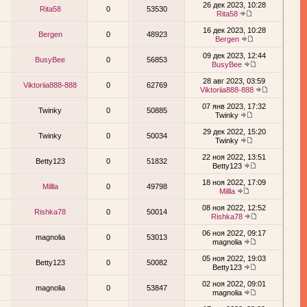
26 дек 2023, 10:28
Rita58
0
53530
Rita58
16 дек 2023, 10:28
Bergen
0
48923
Bergen
09 дек 2023, 12:44
BusyBee
0
56853
BusyBee
28 авг 2023, 03:59
Viktoriia888-888
0
62769
Viktoriia888-888
07 янв 2023, 17:32
Twinky
0
50885
Twinky
29 дек 2022, 15:20
Twinky
0
50034
Twinky
22 ноя 2022, 13:51
Betty123
0
51832
Betty123
18 ноя 2022, 17:09
Millla
0
49798
Millla
08 ноя 2022, 12:52
Rishka78
0
50014
Rishka78
06 ноя 2022, 09:17
magnolia
0
53013
magnolia
05 ноя 2022, 19:03
Betty123
0
50082
Betty123
02 ноя 2022, 09:01
magnolia
0
53847
magnolia