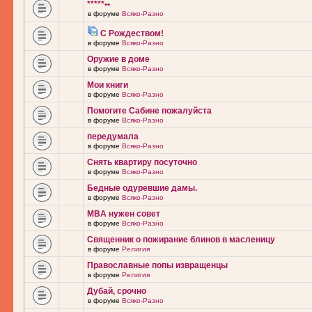
*****••
в форуме
Всяко-Разно
С Рождеством!
в форуме
Всяко-Разно
Оружие в доме
в форуме
Всяко-Разно
Мои книги
в форуме
Всяко-Разно
Помогите Сабине пожалуйста
в форуме
Всяко-Разно
передумала
в форуме
Всяко-Разно
Снять квартиру посуточно
в форуме
Всяко-Разно
Бедные одуревшие дамы.
в форуме
Всяко-Разно
MBA нужен совет
в форуме
Всяко-Разно
Священник о пожирание блинов в масленицу
в форуме
Религия
Православные попы извращенцы
в форуме
Религия
Дубай, срочно
в форуме
Всяко-Разно