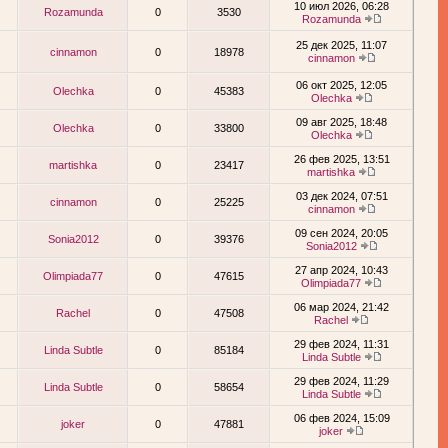
10 июл 2026, 06:28
Rozamunda
0
3530
Rozamunda
25 дек 2025, 11:07
cinnamon
0
18978
cinnamon
06 окт 2025, 12:05
Olechka
0
45383
Olechka
09 авг 2025, 18:48
Olechka
0
33800
Olechka
26 фев 2025, 13:51
martishka
0
23417
martishka
03 дек 2024, 07:51
cinnamon
0
25225
cinnamon
09 сен 2024, 20:05
Sonia2012
0
39376
Sonia2012
27 апр 2024, 10:43
Olimpiada77
0
47615
Olimpiada77
06 мар 2024, 21:42
Rachel
0
47508
Rachel
29 фев 2024, 11:31
Linda Subtle
0
85184
Linda Subtle
29 фев 2024, 11:29
Linda Subtle
0
58654
Linda Subtle
06 фев 2024, 15:09
joker
0
47881
joker