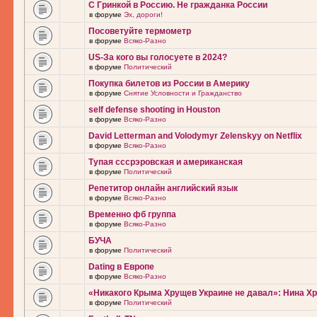
С Гринкой в Россию. Не гражданка России
в форуме
Эх, дороги!
Посоветуйте термометр
в форуме
Всяко-Разно
US-За кого вы голосуете в 2024?
в форуме
Политический
Покупка билетов из России в Америку
в форуме
Снятие Условности и Гражданство
self defense shooting in Houston
в форуме
Всяко-Разно
David Letterman and Volodymyr Zelenskyy on Netflix
в форуме
Всяко-Разно
Тупая сссрэровская и американская
в форуме
Политический
Репетитор онлайн английский язык
в форуме
Всяко-Разно
Временно фб группа
в форуме
Всяко-Разно
БУЧА
в форуме
Политический
Dating в Европе
в форуме
Всяко-Разно
«Никакого Крыма Хрущев Украине не давал»: Нина Х
в форуме
Политический