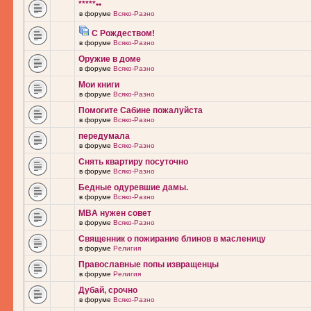
*****••
в форуме
Всяко-Разно
С Рождеством!
в форуме
Всяко-Разно
Оружие в доме
в форуме
Всяко-Разно
Мои книги
в форуме
Всяко-Разно
Помогите Сабине пожалуйста
в форуме
Всяко-Разно
передумала
в форуме
Всяко-Разно
Снять квартиру посуточно
в форуме
Всяко-Разно
Бедные одуревшие дамы.
в форуме
Всяко-Разно
MBA нужен совет
в форуме
Всяко-Разно
Священник о пожирание блинов в масленицу
в форуме
Религия
Православные попы извращенцы
в форуме
Религия
Дубай, срочно
в форуме
Всяко-Разно