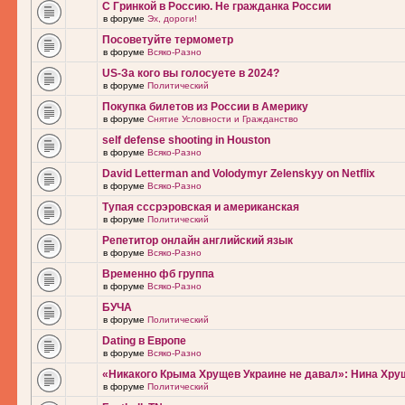
С Гринкой в Россию. Не гражданка России
в форуме
Эх, дороги!
Посоветуйте термометр
в форуме
Всяко-Разно
US-За кого вы голосуете в 2024?
в форуме
Политический
Покупка билетов из России в Америку
в форуме
Снятие Условности и Гражданство
self defense shooting in Houston
в форуме
Всяко-Разно
David Letterman and Volodymyr Zelenskyy on Netflix
в форуме
Всяко-Разно
Тупая сссрэровская и американская
в форуме
Политический
Репетитор онлайн английский язык
в форуме
Всяко-Разно
Временно фб группа
в форуме
Всяко-Разно
БУЧА
в форуме
Политический
Dating в Европе
в форуме
Всяко-Разно
«Никакого Крыма Хрущев Украине не давал»: Нина Хру
в форуме
Политический