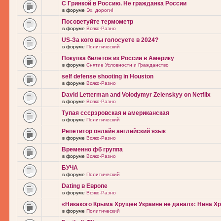
С Гринкой в Россию. Не гражданка России
в форуме
Эх, дороги!
Посоветуйте термометр
в форуме
Всяко-Разно
US-За кого вы голосуете в 2024?
в форуме
Политический
Покупка билетов из России в Америку
в форуме
Снятие Условности и Гражданство
self defense shooting in Houston
в форуме
Всяко-Разно
David Letterman and Volodymyr Zelenskyy on Netflix
в форуме
Всяко-Разно
Тупая сссрэровская и американская
в форуме
Политический
Репетитор онлайн английский язык
в форуме
Всяко-Разно
Временно фб группа
в форуме
Всяко-Разно
БУЧА
в форуме
Политический
Dating в Европе
в форуме
Всяко-Разно
«Никакого Крыма Хрущев Украине не давал»: Нина Х
в форуме
Политический