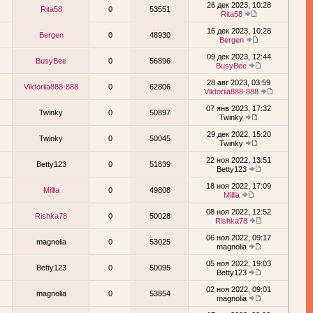
26 дек 2023, 10:28
Rita58
0
53551
Rita58
16 дек 2023, 10:28
Bergen
0
48930
Bergen
09 дек 2023, 12:44
BusyBee
0
56896
BusyBee
28 авг 2023, 03:59
Viktoriia888-888
0
62806
Viktoriia888-888
07 янв 2023, 17:32
Twinky
0
50897
Twinky
29 дек 2022, 15:20
Twinky
0
50045
Twinky
22 ноя 2022, 13:51
Betty123
0
51839
Betty123
18 ноя 2022, 17:09
Millla
0
49808
Millla
08 ноя 2022, 12:52
Rishka78
0
50028
Rishka78
06 ноя 2022, 09:17
magnolia
0
53025
magnolia
05 ноя 2022, 19:03
Betty123
0
50095
Betty123
02 ноя 2022, 09:01
magnolia
0
53854
magnolia