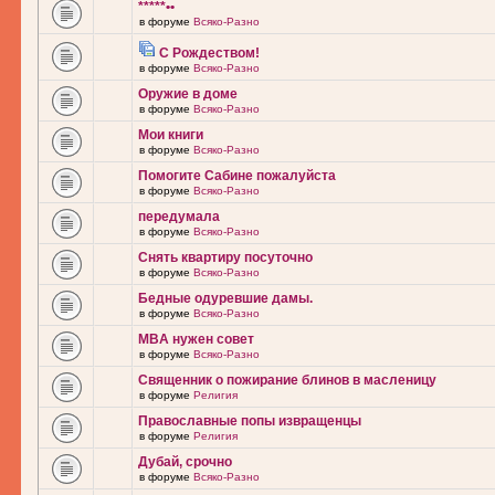
*****••
в форуме
Всяко-Разно
С Рождеством!
в форуме
Всяко-Разно
Оружие в доме
в форуме
Всяко-Разно
Мои книги
в форуме
Всяко-Разно
Помогите Сабине пожалуйста
в форуме
Всяко-Разно
передумала
в форуме
Всяко-Разно
Снять квартиру посуточно
в форуме
Всяко-Разно
Бедные одуревшие дамы.
в форуме
Всяко-Разно
MBA нужен совет
в форуме
Всяко-Разно
Священник о пожирание блинов в масленицу
в форуме
Религия
Православные попы извращенцы
в форуме
Религия
Дубай, срочно
в форуме
Всяко-Разно