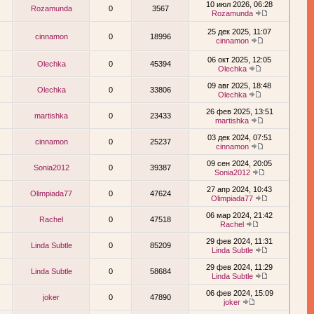
10 июл 2026, 06:28
Rozamunda
0
3567
Rozamunda
25 дек 2025, 11:07
cinnamon
0
18996
cinnamon
06 окт 2025, 12:05
Olechka
0
45394
Olechka
09 авг 2025, 18:48
Olechka
0
33806
Olechka
26 фев 2025, 13:51
martishka
0
23433
martishka
03 дек 2024, 07:51
cinnamon
0
25237
cinnamon
09 сен 2024, 20:05
Sonia2012
0
39387
Sonia2012
27 апр 2024, 10:43
Olimpiada77
0
47624
Olimpiada77
06 мар 2024, 21:42
Rachel
0
47518
Rachel
29 фев 2024, 11:31
Linda Subtle
0
85209
Linda Subtle
29 фев 2024, 11:29
Linda Subtle
0
58684
Linda Subtle
06 фев 2024, 15:09
joker
0
47890
joker