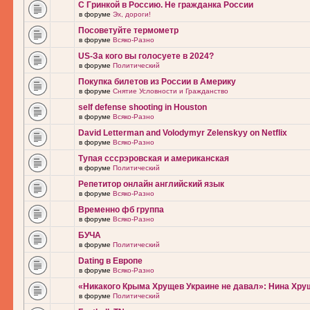
С Гринкой в Россию. Не гражданка России
в форуме
Эх, дороги!
Посоветуйте термометр
в форуме
Всяко-Разно
US-За кого вы голосуете в 2024?
в форуме
Политический
Покупка билетов из России в Америку
в форуме
Снятие Условности и Гражданство
self defense shooting in Houston
в форуме
Всяко-Разно
David Letterman and Volodymyr Zelenskyy on Netflix
в форуме
Всяко-Разно
Тупая сссрэровская и американская
в форуме
Политический
Репетитор онлайн английский язык
в форуме
Всяко-Разно
Временно фб группа
в форуме
Всяко-Разно
БУЧА
в форуме
Политический
Dating в Европе
в форуме
Всяко-Разно
«Никакого Крыма Хрущев Украине не давал»: Нина Хру
в форуме
Политический