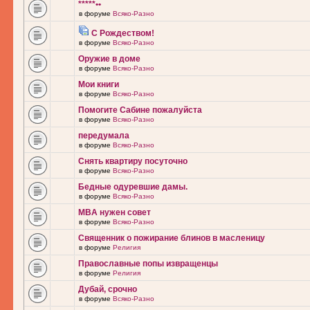
*****••
в форуме
Всяко-Разно
С Рождеством!
в форуме
Всяко-Разно
Оружие в доме
в форуме
Всяко-Разно
Мои книги
в форуме
Всяко-Разно
Помогите Сабине пожалуйста
в форуме
Всяко-Разно
передумала
в форуме
Всяко-Разно
Снять квартиру посуточно
в форуме
Всяко-Разно
Бедные одуревшие дамы.
в форуме
Всяко-Разно
MBA нужен совет
в форуме
Всяко-Разно
Священник о пожирание блинов в масленицу
в форуме
Религия
Православные попы извращенцы
в форуме
Религия
Дубай, срочно
в форуме
Всяко-Разно