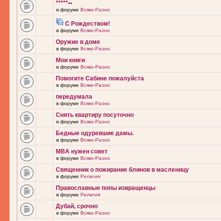
*****••
в форуме
Всяко-Разно
С Рождеством!
в форуме
Всяко-Разно
Оружие в доме
в форуме
Всяко-Разно
Мои книги
в форуме
Всяко-Разно
Помогите Сабине пожалуйста
в форуме
Всяко-Разно
передумала
в форуме
Всяко-Разно
Снять квартиру посуточно
в форуме
Всяко-Разно
Бедные одуревшие дамы.
в форуме
Всяко-Разно
MBA нужен совет
в форуме
Всяко-Разно
Священник о пожирание блинов в масленицу
в форуме
Религия
Православные попы извращенцы
в форуме
Религия
Дубай, срочно
в форуме
Всяко-Разно