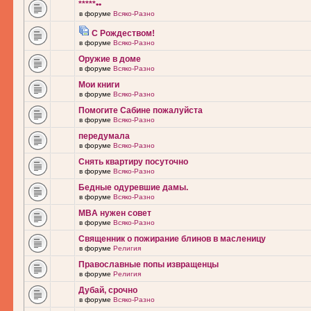
*****••
в форуме
Всяко-Разно
С Рождеством!
в форуме
Всяко-Разно
Оружие в доме
в форуме
Всяко-Разно
Мои книги
в форуме
Всяко-Разно
Помогите Сабине пожалуйста
в форуме
Всяко-Разно
передумала
в форуме
Всяко-Разно
Снять квартиру посуточно
в форуме
Всяко-Разно
Бедные одуревшие дамы.
в форуме
Всяко-Разно
MBA нужен совет
в форуме
Всяко-Разно
Священник о пожирание блинов в масленицу
в форуме
Религия
Православные попы извращенцы
в форуме
Религия
Дубай, срочно
в форуме
Всяко-Разно