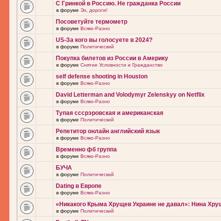
С Гринкой в Россию. Не гражданка России
в форуме
Эх, дороги!
Посоветуйте термометр
в форуме
Всяко-Разно
US-За кого вы голосуете в 2024?
в форуме
Политический
Покупка билетов из России в Америку
в форуме
Снятие Условности и Гражданство
self defense shooting in Houston
в форуме
Всяко-Разно
David Letterman and Volodymyr Zelenskyy on Netflix
в форуме
Всяко-Разно
Тупая сссрэровская и американская
в форуме
Политический
Репетитор онлайн английский язык
в форуме
Всяко-Разно
Временно фб группа
в форуме
Всяко-Разно
БУЧА
в форуме
Политический
Dating в Европе
в форуме
Всяко-Разно
«Никакого Крыма Хрущев Украине не давал»: Нина Хру
в форуме
Политический