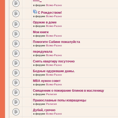
*****••
в форуме
Всяко-Разно
С Рождеством!
в форуме
Всяко-Разно
Оружие в доме
в форуме
Всяко-Разно
Мои книги
в форуме
Всяко-Разно
Помогите Сабине пожалуйста
в форуме
Всяко-Разно
передумала
в форуме
Всяко-Разно
Снять квартиру посуточно
в форуме
Всяко-Разно
Бедные одуревшие дамы.
в форуме
Всяко-Разно
MBA нужен совет
в форуме
Всяко-Разно
Священник о пожирание блинов в масленицу
в форуме
Религия
Православные попы извращенцы
в форуме
Религия
Дубай, срочно
в форуме
Всяко-Разно