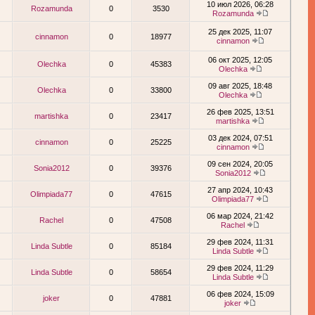
10 июл 2026, 06:28
Rozamunda
0
3530
Rozamunda
25 дек 2025, 11:07
cinnamon
0
18977
cinnamon
06 окт 2025, 12:05
Olechka
0
45383
Olechka
09 авг 2025, 18:48
Olechka
0
33800
Olechka
26 фев 2025, 13:51
martishka
0
23417
martishka
03 дек 2024, 07:51
cinnamon
0
25225
cinnamon
09 сен 2024, 20:05
Sonia2012
0
39376
Sonia2012
27 апр 2024, 10:43
Olimpiada77
0
47615
Olimpiada77
06 мар 2024, 21:42
Rachel
0
47508
Rachel
29 фев 2024, 11:31
Linda Subtle
0
85184
Linda Subtle
29 фев 2024, 11:29
Linda Subtle
0
58654
Linda Subtle
06 фев 2024, 15:09
joker
0
47881
joker