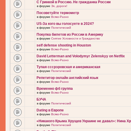
С Гринкой в Россию. Не гражданка России
в форуме
Эх, дороги!
Посоветуйте термометр
в форуме
Всяко-Разно
US-За кого вы голосуете в 2024?
в форуме
Политический
Покупка билетов из России в Америку
в форуме
Снятие Условности и Гражданство
self defense shooting in Houston
в форуме
Всяко-Разно
David Letterman and Volodymyr Zelenskyy on Netflix
в форуме
Всяко-Разно
Тупая сссрэровская и американская
в форуме
Политический
Репетитор онлайн английский язык
в форуме
Всяко-Разно
Временно фб группа
в форуме
Всяко-Разно
БУЧА
в форуме
Политический
Dating в Европе
в форуме
Всяко-Разно
«Никакого Крыма Хрущев Украине не давал»: Нина Х
в форуме
Политический