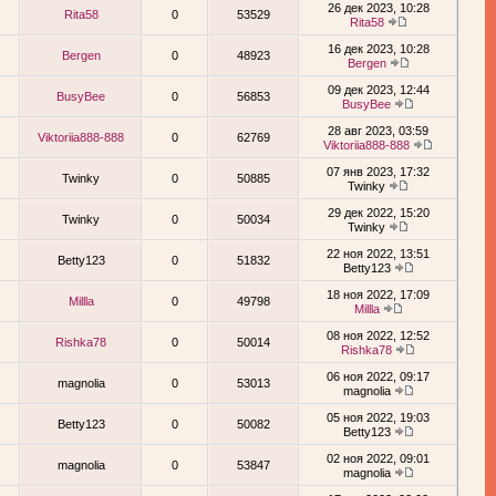
26 дек 2023, 10:28
Rita58
0
53529
Rita58
16 дек 2023, 10:28
Bergen
0
48923
Bergen
09 дек 2023, 12:44
BusyBee
0
56853
BusyBee
28 авг 2023, 03:59
Viktoriia888-888
0
62769
Viktoriia888-888
07 янв 2023, 17:32
Twinky
0
50885
Twinky
29 дек 2022, 15:20
Twinky
0
50034
Twinky
22 ноя 2022, 13:51
Betty123
0
51832
Betty123
18 ноя 2022, 17:09
Millla
0
49798
Millla
08 ноя 2022, 12:52
Rishka78
0
50014
Rishka78
06 ноя 2022, 09:17
magnolia
0
53013
magnolia
05 ноя 2022, 19:03
Betty123
0
50082
Betty123
02 ноя 2022, 09:01
magnolia
0
53847
magnolia