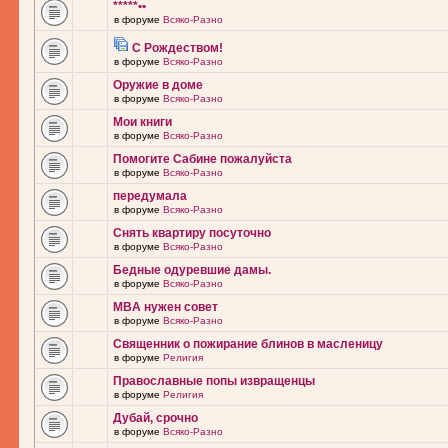
*****••
в форуме
Всяко-Разно
С Рождеством!
в форуме
Всяко-Разно
Оружие в доме
в форуме
Всяко-Разно
Мои книги
в форуме
Всяко-Разно
Помогите Сабине пожалуйста
в форуме
Всяко-Разно
передумала
в форуме
Всяко-Разно
Снять квартиру посуточно
в форуме
Всяко-Разно
Бедные одуревшие дамы.
в форуме
Всяко-Разно
MBA нужен совет
в форуме
Всяко-Разно
Священник о пожирание блинов в масленицу
в форуме
Религия
Православные попы извращенцы
в форуме
Религия
Дубай, срочно
в форуме
Всяко-Разно