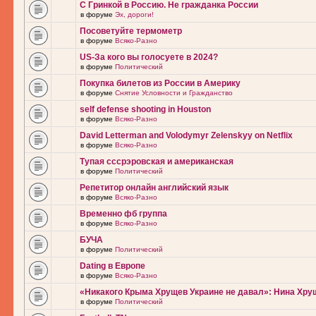
С Гринкой в Россию. Не гражданка России
в форуме
Эх, дороги!
Посоветуйте термометр
в форуме
Всяко-Разно
US-За кого вы голосуете в 2024?
в форуме
Политический
Покупка билетов из России в Америку
в форуме
Снятие Условности и Гражданство
self defense shooting in Houston
в форуме
Всяко-Разно
David Letterman and Volodymyr Zelenskyy on Netflix
в форуме
Всяко-Разно
Тупая сссрэровская и американская
в форуме
Политический
Репетитор онлайн английский язык
в форуме
Всяко-Разно
Временно фб группа
в форуме
Всяко-Разно
БУЧА
в форуме
Политический
Dating в Европе
в форуме
Всяко-Разно
«Никакого Крыма Хрущев Украине не давал»: Нина Хру
в форуме
Политический