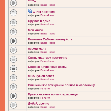
*****••
в форуме
Всяко-Разно
С Рождеством!
в форуме
Всяко-Разно
Оружие в доме
в форуме
Всяко-Разно
Мои книги
в форуме
Всяко-Разно
Помогите Сабине пожалуйста
в форуме
Всяко-Разно
передумала
в форуме
Всяко-Разно
Снять квартиру посуточно
в форуме
Всяко-Разно
Бедные одуревшие дамы.
в форуме
Всяко-Разно
MBA нужен совет
в форуме
Всяко-Разно
Священник о пожирание блинов в масленицу
в форуме
Религия
Православные попы извращенцы
в форуме
Религия
Дубай, срочно
в форуме
Всяко-Разно