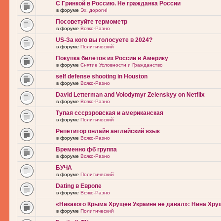
С Гринкой в Россию. Не гражданка России
в форуме
Эх, дороги!
Посоветуйте термометр
в форуме
Всяко-Разно
US-За кого вы голосуете в 2024?
в форуме
Политический
Покупка билетов из России в Америку
в форуме
Снятие Условности и Гражданство
self defense shooting in Houston
в форуме
Всяко-Разно
David Letterman and Volodymyr Zelenskyy on Netflix
в форуме
Всяко-Разно
Тупая сссрэровская и американская
в форуме
Политический
Репетитор онлайн английский язык
в форуме
Всяко-Разно
Временно фб группа
в форуме
Всяко-Разно
БУЧА
в форуме
Политический
Dating в Европе
в форуме
Всяко-Разно
«Никакого Крыма Хрущев Украине не давал»: Нина Хру
в форуме
Политический