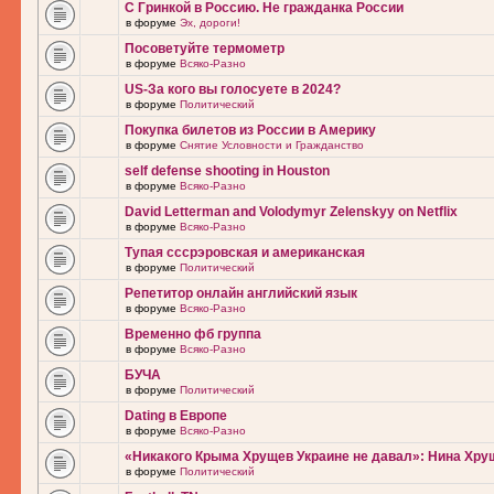
С Гринкой в Россию. Не гражданка России
в форуме
Эх, дороги!
Посоветуйте термометр
в форуме
Всяко-Разно
US-За кого вы голосуете в 2024?
в форуме
Политический
Покупка билетов из России в Америку
в форуме
Снятие Условности и Гражданство
self defense shooting in Houston
в форуме
Всяко-Разно
David Letterman and Volodymyr Zelenskyy on Netflix
в форуме
Всяко-Разно
Тупая сссрэровская и американская
в форуме
Политический
Репетитор онлайн английский язык
в форуме
Всяко-Разно
Временно фб группа
в форуме
Всяко-Разно
БУЧА
в форуме
Политический
Dating в Европе
в форуме
Всяко-Разно
«Никакого Крыма Хрущев Украине не давал»: Нина Хру
в форуме
Политический