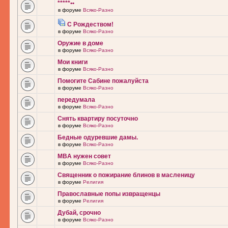
*****••
в форуме
Всяко-Разно
С Рождеством!
в форуме
Всяко-Разно
Оружие в доме
в форуме
Всяко-Разно
Мои книги
в форуме
Всяко-Разно
Помогите Сабине пожалуйста
в форуме
Всяко-Разно
передумала
в форуме
Всяко-Разно
Снять квартиру посуточно
в форуме
Всяко-Разно
Бедные одуревшие дамы.
в форуме
Всяко-Разно
MBA нужен совет
в форуме
Всяко-Разно
Священник о пожирание блинов в масленицу
в форуме
Религия
Православные попы извращенцы
в форуме
Религия
Дубай, срочно
в форуме
Всяко-Разно