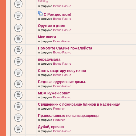
*****••
в форуме
Всяко-Разно
С Рождеством!
в форуме
Всяко-Разно
Оружие в доме
в форуме
Всяко-Разно
Мои книги
в форуме
Всяко-Разно
Помогите Сабине пожалуйста
в форуме
Всяко-Разно
передумала
в форуме
Всяко-Разно
Снять квартиру посуточно
в форуме
Всяко-Разно
Бедные одуревшие дамы.
в форуме
Всяко-Разно
MBA нужен совет
в форуме
Всяко-Разно
Священник о пожирание блинов в масленицу
в форуме
Религия
Православные попы извращенцы
в форуме
Религия
Дубай, срочно
в форуме
Всяко-Разно