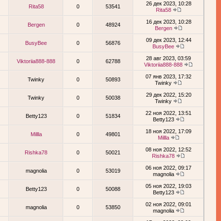
26 дек 2023, 10:28
Rita58
0
53541
Rita58
16 дек 2023, 10:28
Bergen
0
48924
Bergen
09 дек 2023, 12:44
BusyBee
0
56876
BusyBee
28 авг 2023, 03:59
Viktoriia888-888
0
62788
Viktoriia888-888
07 янв 2023, 17:32
Twinky
0
50893
Twinky
29 дек 2022, 15:20
Twinky
0
50038
Twinky
22 ноя 2022, 13:51
Betty123
0
51834
Betty123
18 ноя 2022, 17:09
Millla
0
49801
Millla
08 ноя 2022, 12:52
Rishka78
0
50021
Rishka78
06 ноя 2022, 09:17
magnolia
0
53019
magnolia
05 ноя 2022, 19:03
Betty123
0
50088
Betty123
02 ноя 2022, 09:01
magnolia
0
53850
magnolia