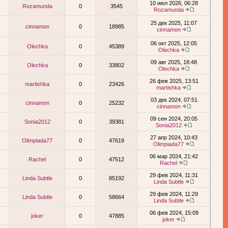
10 июл 2026, 06:28
Rozamunda
0
3545
Rozamunda
25 дек 2025, 11:07
cinnamon
0
18985
cinnamon
06 окт 2025, 12:05
Olechka
0
45389
Olechka
09 авг 2025, 18:48
Olechka
0
33802
Olechka
26 фев 2025, 13:51
martishka
0
23426
martishka
03 дек 2024, 07:51
cinnamon
0
25232
cinnamon
09 сен 2024, 20:05
Sonia2012
0
39381
Sonia2012
27 апр 2024, 10:43
Olimpiada77
0
47619
Olimpiada77
06 мар 2024, 21:42
Rachel
0
47512
Rachel
29 фев 2024, 11:31
Linda Subtle
0
85192
Linda Subtle
29 фев 2024, 11:29
Linda Subtle
0
58664
Linda Subtle
06 фев 2024, 15:09
joker
0
47885
joker