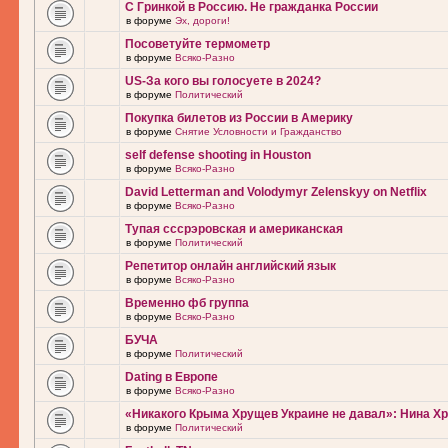
С Гринкой в Россию. Не гражданка России
в форуме
Эх, дороги!
Посоветуйте термометр
в форуме
Всяко-Разно
US-За кого вы голосуете в 2024?
в форуме
Политический
Покупка билетов из России в Америку
в форуме
Снятие Условности и Гражданство
self defense shooting in Houston
в форуме
Всяко-Разно
David Letterman and Volodymyr Zelenskyy on Netflix
в форуме
Всяко-Разно
Тупая сссрэровская и американская
в форуме
Политический
Репетитор онлайн английский язык
в форуме
Всяко-Разно
Временно фб группа
в форуме
Всяко-Разно
БУЧА
в форуме
Политический
Dating в Европе
в форуме
Всяко-Разно
«Никакого Крыма Хрущев Украине не давал»: Нина Х
в форуме
Политический