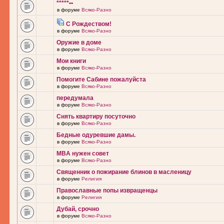
*****••
в форуме
Всяко-Разно
С Рождеством!
в форуме
Всяко-Разно
Оружие в доме
в форуме
Всяко-Разно
Мои книги
в форуме
Всяко-Разно
Помогите Сабине пожалуйста
в форуме
Всяко-Разно
передумала
в форуме
Всяко-Разно
Снять квартиру посуточно
в форуме
Всяко-Разно
Бедные одуревшие дамы.
в форуме
Всяко-Разно
MBA нужен совет
в форуме
Всяко-Разно
Священник о пожирание блинов в масленицу
в форуме
Религия
Православные попы извращенцы
в форуме
Религия
Дубай, срочно
в форуме
Всяко-Разно