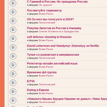
С Гринкой в Россию. Не гражданка России
в форуме
Эх, дороги!
Посоветуйте термометр
в форуме
Всяко-Разно
US-За кого вы голосуете в 2024?
в форуме
Политический
Покупка билетов из России в Америку
в форуме
Снятие Условности и Гражданство
self defense shooting in Houston
в форуме
Всяко-Разно
David Letterman and Volodymyr Zelenskyy on Netflix
в форуме
Всяко-Разно
Тупая сссрэровская и американская
в форуме
Политический
Репетитор онлайн английский язык
в форуме
Всяко-Разно
Временно фб группа
в форуме
Всяко-Разно
БУЧА
в форуме
Политический
Dating в Европе
в форуме
Всяко-Разно
«Никакого Крыма Хрущев Украине не давал»: Нина Хру
в форуме
Политический