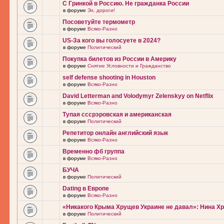
С Гринкой в Россию. Не гражданка России
в форуме
Эх, дороги!
Посоветуйте термометр
в форуме
Всяко-Разно
US-За кого вы голосуете в 2024?
в форуме
Политический
Покупка билетов из России в Америку
в форуме
Снятие Условности и Гражданство
self defense shooting in Houston
в форуме
Всяко-Разно
David Letterman and Volodymyr Zelenskyy on Netflix
в форуме
Всяко-Разно
Тупая сссрэровская и американская
в форуме
Политический
Репетитор онлайн английский язык
в форуме
Всяко-Разно
Временно фб группа
в форуме
Всяко-Разно
БУЧА
в форуме
Политический
Dating в Европе
в форуме
Всяко-Разно
«Никакого Крыма Хрущев Украине не давал»: Нина Х
в форуме
Политический