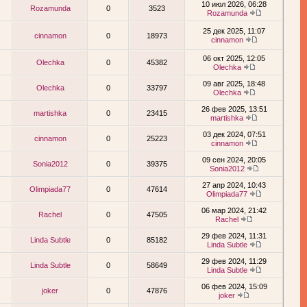
10 июл 2026, 06:28
Rozamunda
0
3523
Rozamunda
25 дек 2025, 11:07
cinnamon
0
18973
cinnamon
06 окт 2025, 12:05
Olechka
0
45382
Olechka
09 авг 2025, 18:48
Olechka
0
33797
Olechka
26 фев 2025, 13:51
martishka
0
23415
martishka
03 дек 2024, 07:51
cinnamon
0
25223
cinnamon
09 сен 2024, 20:05
Sonia2012
0
39375
Sonia2012
27 апр 2024, 10:43
Olimpiada77
0
47614
Olimpiada77
06 мар 2024, 21:42
Rachel
0
47505
Rachel
29 фев 2024, 11:31
Linda Subtle
0
85182
Linda Subtle
29 фев 2024, 11:29
Linda Subtle
0
58649
Linda Subtle
06 фев 2024, 15:09
joker
0
47876
joker