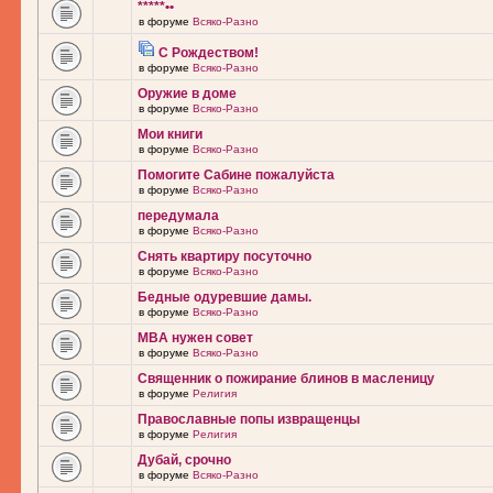
*****••
в форуме
Всяко-Разно
С Рождеством!
в форуме
Всяко-Разно
Оружие в доме
в форуме
Всяко-Разно
Мои книги
в форуме
Всяко-Разно
Помогите Сабине пожалуйста
в форуме
Всяко-Разно
передумала
в форуме
Всяко-Разно
Снять квартиру посуточно
в форуме
Всяко-Разно
Бедные одуревшие дамы.
в форуме
Всяко-Разно
MBA нужен совет
в форуме
Всяко-Разно
Священник о пожирание блинов в масленицу
в форуме
Религия
Православные попы извращенцы
в форуме
Религия
Дубай, срочно
в форуме
Всяко-Разно