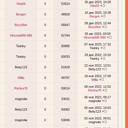
26 дек 2023, 10:28
Rita58
0
53523
Rita58
16 дек 2023, 10:28
Bergen
0
48920
Bergen
09 дек 2023, 12:44
BusyBee
0
56847
BusyBee
28 авг 2023, 03:59
Viktoriia888-888
0
62764
Viktoriia888-888
07 янв 2023, 17:32
Twinky
0
50885
Twinky
29 дек 2022, 15:20
Twinky
0
50033
Twinky
22 ноя 2022, 13:51
Betty123
0
51829
Betty123
18 ноя 2022, 17:09
Millla
0
49797
Millla
08 ноя 2022, 12:52
Rishka78
0
50014
Rishka78
06 ноя 2022, 09:17
magnolia
0
53011
magnolia
05 ноя 2022, 19:03
Betty123
0
50082
Betty123
02 ноя 2022, 09:01
magnolia
0
53846
magnolia