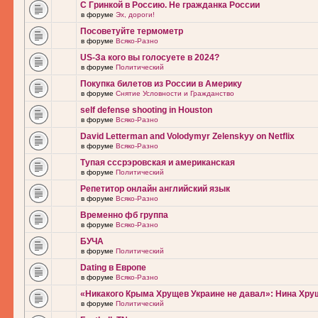
С Гринкой в Россию. Не гражданка России
в форуме
Эх, дороги!
Посоветуйте термометр
в форуме
Всяко-Разно
US-За кого вы голосуете в 2024?
в форуме
Политический
Покупка билетов из России в Америку
в форуме
Снятие Условности и Гражданство
self defense shooting in Houston
в форуме
Всяко-Разно
David Letterman and Volodymyr Zelenskyy on Netflix
в форуме
Всяко-Разно
Тупая сссрэровская и американская
в форуме
Политический
Репетитор онлайн английский язык
в форуме
Всяко-Разно
Временно фб группа
в форуме
Всяко-Разно
БУЧА
в форуме
Политический
Dating в Европе
в форуме
Всяко-Разно
«Никакого Крыма Хрущев Украине не давал»: Нина Хру
в форуме
Политический