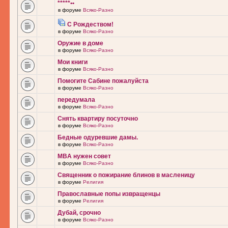
*****••
в форуме
Всяко-Разно
С Рождеством!
в форуме
Всяко-Разно
Оружие в доме
в форуме
Всяко-Разно
Мои книги
в форуме
Всяко-Разно
Помогите Сабине пожалуйста
в форуме
Всяко-Разно
передумала
в форуме
Всяко-Разно
Снять квартиру посуточно
в форуме
Всяко-Разно
Бедные одуревшие дамы.
в форуме
Всяко-Разно
MBA нужен совет
в форуме
Всяко-Разно
Священник о пожирание блинов в масленицу
в форуме
Религия
Православные попы извращенцы
в форуме
Религия
Дубай, срочно
в форуме
Всяко-Разно