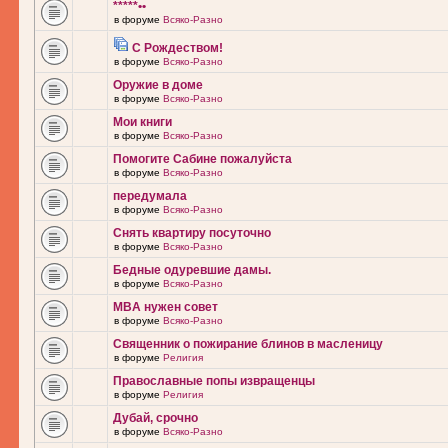
*****••
в форуме
Всяко-Разно
С Рождеством!
в форуме
Всяко-Разно
Оружие в доме
в форуме
Всяко-Разно
Мои книги
в форуме
Всяко-Разно
Помогите Сабине пожалуйста
в форуме
Всяко-Разно
передумала
в форуме
Всяко-Разно
Снять квартиру посуточно
в форуме
Всяко-Разно
Бедные одуревшие дамы.
в форуме
Всяко-Разно
MBA нужен совет
в форуме
Всяко-Разно
Священник о пожирание блинов в масленицу
в форуме
Религия
Православные попы извращенцы
в форуме
Религия
Дубай, срочно
в форуме
Всяко-Разно