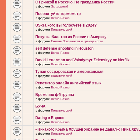
С Гринкой в Россию. Не гражданка России
в форуме
Эх, дороги!
Посоветуйте термометр
в форуме
Всяко-Разно
US-За кого вы голосуете в 2024?
в форуме
Политический
Покупка билетов из России в Америку
в форуме
Снятие Условности и Гражданство
self defense shooting in Houston
в форуме
Всяко-Разно
David Letterman and Volodymyr Zelenskyy on Netflix
в форуме
Всяко-Разно
Тупая сссрэровская и американская
в форуме
Политический
Репетитор онлайн английский язык
в форуме
Всяко-Разно
Временно фб группа
в форуме
Всяко-Разно
БУЧА
в форуме
Политический
Dating в Европе
в форуме
Всяко-Разно
«Никакого Крыма Хрущев Украине не давал»: Нина Хру
в форуме
Политический