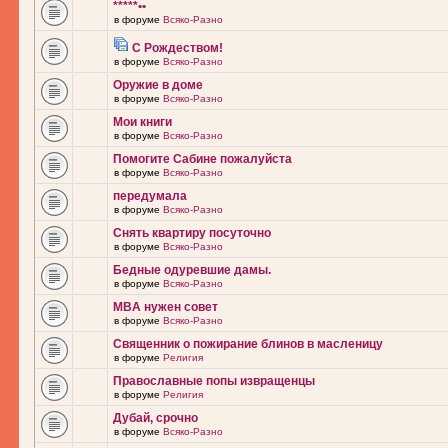
*****••
в форуме
Всяко-Разно
С Рождеством!
в форуме
Всяко-Разно
Оружие в доме
в форуме
Всяко-Разно
Мои книги
в форуме
Всяко-Разно
Помогите Сабине пожалуйста
в форуме
Всяко-Разно
передумала
в форуме
Всяко-Разно
Снять квартиру посуточно
в форуме
Всяко-Разно
Бедные одуревшие дамы.
в форуме
Всяко-Разно
MBA нужен совет
в форуме
Всяко-Разно
Священник о пожирание блинов в масленицу
в форуме
Религия
Православные попы извращенцы
в форуме
Религия
Дубай, срочно
в форуме
Всяко-Разно