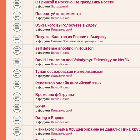
С Гринкой в Россию. Не гражданка России
в форуме
Эх, дороги!
Посоветуйте термометр
в форуме
Всяко-Разно
US-За кого вы голосуете в 2024?
в форуме
Политический
Покупка билетов из России в Америку
в форуме
Снятие Условности и Гражданство
self defense shooting in Houston
в форуме
Всяко-Разно
David Letterman and Volodymyr Zelenskyy on Netflix
в форуме
Всяко-Разно
Тупая сссрэровская и американская
в форуме
Политический
Репетитор онлайн английский язык
в форуме
Всяко-Разно
Временно фб группа
в форуме
Всяко-Разно
БУЧА
в форуме
Политический
Dating в Европе
в форуме
Всяко-Разно
«Никакого Крыма Хрущев Украине не давал»: Нина Хру
в форуме
Политический