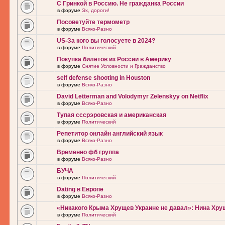
С Гринкой в Россию. Не гражданка России
в форуме
Эх, дороги!
Посоветуйте термометр
в форуме
Всяко-Разно
US-За кого вы голосуете в 2024?
в форуме
Политический
Покупка билетов из России в Америку
в форуме
Снятие Условности и Гражданство
self defense shooting in Houston
в форуме
Всяко-Разно
David Letterman and Volodymyr Zelenskyy on Netflix
в форуме
Всяко-Разно
Тупая сссрэровская и американская
в форуме
Политический
Репетитор онлайн английский язык
в форуме
Всяко-Разно
Временно фб группа
в форуме
Всяко-Разно
БУЧА
в форуме
Политический
Dating в Европе
в форуме
Всяко-Разно
«Никакого Крыма Хрущев Украине не давал»: Нина Хру
в форуме
Политический