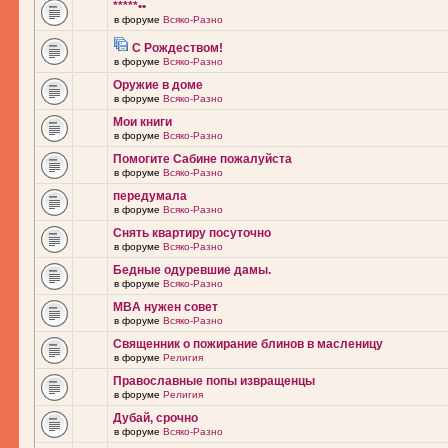
*****••
в форуме
Всяко-Разно
С Рождеством!
в форуме
Всяко-Разно
Оружие в доме
в форуме
Всяко-Разно
Мои книги
в форуме
Всяко-Разно
Помогите Сабине пожалуйста
в форуме
Всяко-Разно
передумала
в форуме
Всяко-Разно
Снять квартиру посуточно
в форуме
Всяко-Разно
Бедные одуревшие дамы.
в форуме
Всяко-Разно
MBA нужен совет
в форуме
Всяко-Разно
Священник о пожирание блинов в масленицу
в форуме
Религия
Православные попы извращенцы
в форуме
Религия
Дубай, срочно
в форуме
Всяко-Разно