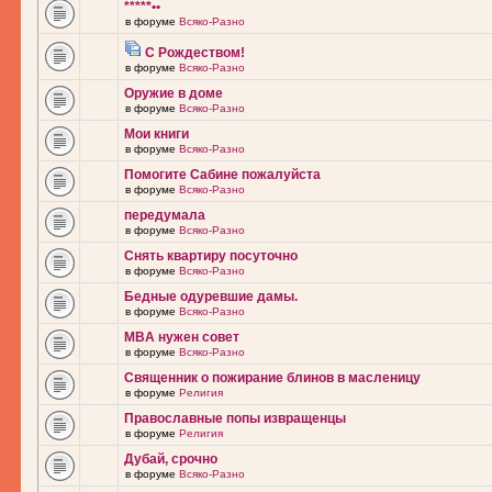
*****••
в форуме
Всяко-Разно
С Рождеством!
в форуме
Всяко-Разно
Оружие в доме
в форуме
Всяко-Разно
Мои книги
в форуме
Всяко-Разно
Помогите Сабине пожалуйста
в форуме
Всяко-Разно
передумала
в форуме
Всяко-Разно
Снять квартиру посуточно
в форуме
Всяко-Разно
Бедные одуревшие дамы.
в форуме
Всяко-Разно
MBA нужен совет
в форуме
Всяко-Разно
Священник о пожирание блинов в масленицу
в форуме
Религия
Православные попы извращенцы
в форуме
Религия
Дубай, срочно
в форуме
Всяко-Разно