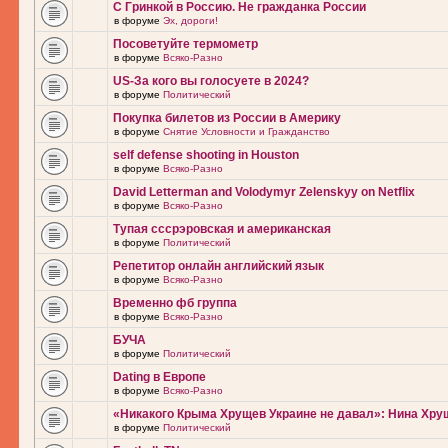
С Гринкой в Россию. Не гражданка России
в форуме
Эх, дороги!
Посоветуйте термометр
в форуме
Всяко-Разно
US-За кого вы голосуете в 2024?
в форуме
Политический
Покупка билетов из России в Америку
в форуме
Снятие Условности и Гражданство
self defense shooting in Houston
в форуме
Всяко-Разно
David Letterman and Volodymyr Zelenskyy on Netflix
в форуме
Всяко-Разно
Тупая сссрэровская и американская
в форуме
Политический
Репетитор онлайн английский язык
в форуме
Всяко-Разно
Временно фб группа
в форуме
Всяко-Разно
БУЧА
в форуме
Политический
Dating в Европе
в форуме
Всяко-Разно
«Никакого Крыма Хрущев Украине не давал»: Нина Хру
в форуме
Политический