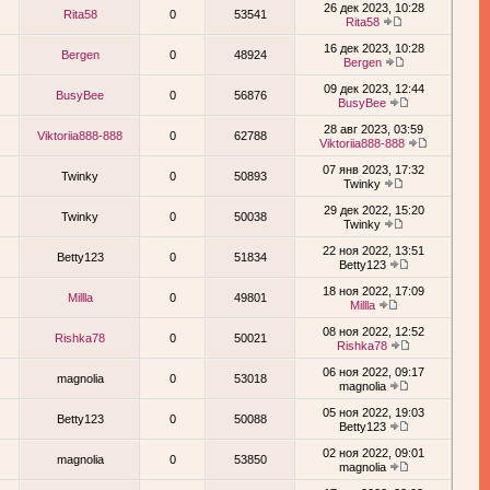
26 дек 2023, 10:28
Rita58
0
53541
Rita58
16 дек 2023, 10:28
Bergen
0
48924
Bergen
09 дек 2023, 12:44
BusyBee
0
56876
BusyBee
28 авг 2023, 03:59
Viktoriia888-888
0
62788
Viktoriia888-888
07 янв 2023, 17:32
Twinky
0
50893
Twinky
29 дек 2022, 15:20
Twinky
0
50038
Twinky
22 ноя 2022, 13:51
Betty123
0
51834
Betty123
18 ноя 2022, 17:09
Millla
0
49801
Millla
08 ноя 2022, 12:52
Rishka78
0
50021
Rishka78
06 ноя 2022, 09:17
magnolia
0
53018
magnolia
05 ноя 2022, 19:03
Betty123
0
50088
Betty123
02 ноя 2022, 09:01
magnolia
0
53850
magnolia