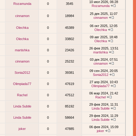
10 июл 2026, 06:28
Rozamunda
0
3545
Rozamunda
25 дек 2025, 11:07
cinnamon
0
18984
cinnamon
06 окт 2025, 12:05
Olechka
0
45389
Olechka
09 авг 2025, 18:48
Olechka
0
33802
Olechka
26 фев 2025, 13:51
martishka
0
23426
martishka
03 дек 2024, 07:51
cinnamon
0
25232
cinnamon
09 сен 2024, 20:05
Sonia2012
0
39381
Sonia2012
27 апр 2024, 10:43
Olimpiada77
0
47619
Olimpiada77
06 мар 2024, 21:42
Rachel
0
47512
Rachel
29 фев 2024, 11:31
Linda Subtle
0
85192
Linda Subtle
29 фев 2024, 11:29
Linda Subtle
0
58664
Linda Subtle
06 фев 2024, 15:09
joker
0
47885
joker