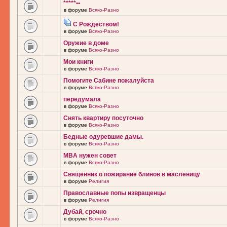
*****••
в форуме
Всяко-Разно
С Рождеством!
в форуме
Всяко-Разно
Оружие в доме
в форуме
Всяко-Разно
Мои книги
в форуме
Всяко-Разно
Помогите Сабине пожалуйста
в форуме
Всяко-Разно
передумала
в форуме
Всяко-Разно
Снять квартиру посуточно
в форуме
Всяко-Разно
Бедные одуревшие дамы.
в форуме
Всяко-Разно
MBA нужен совет
в форуме
Всяко-Разно
Священник о пожирание блинов в масленицу
в форуме
Религия
Православные попы извращенцы
в форуме
Религия
Дубай, срочно
в форуме
Всяко-Разно