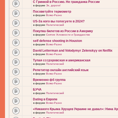
С Гринкой в Россию. Не гражданка России
в форуме
Эх, дороги!
Посоветуйте термометр
в форуме
Всяко-Разно
US-За кого вы голосуете в 2024?
в форуме
Политический
Покупка билетов из России в Америку
в форуме
Снятие Условности и Гражданство
self defense shooting in Houston
в форуме
Всяко-Разно
David Letterman and Volodymyr Zelenskyy on Netflix
в форуме
Всяко-Разно
Тупая сссрэровская и американская
в форуме
Политический
Репетитор онлайн английский язык
в форуме
Всяко-Разно
Временно фб группа
в форуме
Всяко-Разно
БУЧА
в форуме
Политический
Dating в Европе
в форуме
Всяко-Разно
«Никакого Крыма Хрущев Украине не давал»: Нина Х
в форуме
Политический