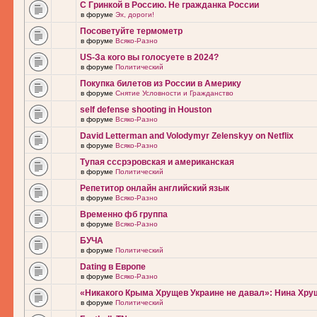
С Гринкой в Россию. Не гражданка России
в форуме
Эх, дороги!
Посоветуйте термометр
в форуме
Всяко-Разно
US-За кого вы голосуете в 2024?
в форуме
Политический
Покупка билетов из России в Америку
в форуме
Снятие Условности и Гражданство
self defense shooting in Houston
в форуме
Всяко-Разно
David Letterman and Volodymyr Zelenskyy on Netflix
в форуме
Всяко-Разно
Тупая сссрэровская и американская
в форуме
Политический
Репетитор онлайн английский язык
в форуме
Всяко-Разно
Временно фб группа
в форуме
Всяко-Разно
БУЧА
в форуме
Политический
Dating в Европе
в форуме
Всяко-Разно
«Никакого Крыма Хрущев Украине не давал»: Нина Хру
в форуме
Политический