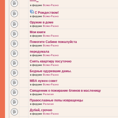
*****••
в форуме
Всяко-Разно
С Рождеством!
в форуме
Всяко-Разно
Оружие в доме
в форуме
Всяко-Разно
Мои книги
в форуме
Всяко-Разно
Помогите Сабине пожалуйста
в форуме
Всяко-Разно
передумала
в форуме
Всяко-Разно
Снять квартиру посуточно
в форуме
Всяко-Разно
Бедные одуревшие дамы.
в форуме
Всяко-Разно
MBA нужен совет
в форуме
Всяко-Разно
Священник о пожирание блинов в масленицу
в форуме
Религия
Православные попы извращенцы
в форуме
Религия
Дубай, срочно
в форуме
Всяко-Разно