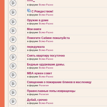
*****••
в форуме
Всяко-Разно
С Рождеством!
в форуме
Всяко-Разно
Оружие в доме
в форуме
Всяко-Разно
Мои книги
в форуме
Всяко-Разно
Помогите Сабине пожалуйста
в форуме
Всяко-Разно
передумала
в форуме
Всяко-Разно
Снять квартиру посуточно
в форуме
Всяко-Разно
Бедные одуревшие дамы.
в форуме
Всяко-Разно
MBA нужен совет
в форуме
Всяко-Разно
Священник о пожирание блинов в масленицу
в форуме
Религия
Православные попы извращенцы
в форуме
Религия
Дубай, срочно
в форуме
Всяко-Разно