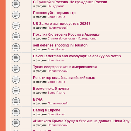
С Гринкой в Россию. Не гражданка России
в форуме
Эх, дороги!
Посоветуйте термометр
в форуме
Всяко-Разно
US-За кого вы голосуете в 2024?
в форуме
Политический
Покупка билетов из России в Америку
в форуме
Снятие Условности и Гражданство
self defense shooting in Houston
в форуме
Всяко-Разно
David Letterman and Volodymyr Zelenskyy on Netflix
в форуме
Всяко-Разно
Тупая сссрэровская и американская
в форуме
Политический
Репетитор онлайн английский язык
в форуме
Всяко-Разно
Временно фб группа
в форуме
Всяко-Разно
БУЧА
в форуме
Политический
Dating в Европе
в форуме
Всяко-Разно
«Никакого Крыма Хрущев Украине не давал»: Нина Хру
в форуме
Политический