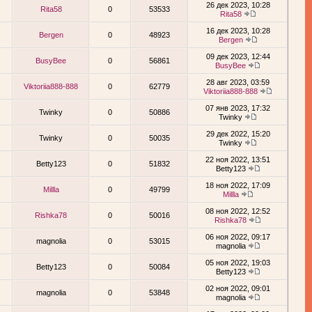
26 дек 2023, 10:28
Rita58
0
53533
Rita58
16 дек 2023, 10:28
Bergen
0
48923
Bergen
09 дек 2023, 12:44
BusyBee
0
56861
BusyBee
28 авг 2023, 03:59
Viktoriia888-888
0
62779
Viktoriia888-888
07 янв 2023, 17:32
Twinky
0
50886
Twinky
29 дек 2022, 15:20
Twinky
0
50035
Twinky
22 ноя 2022, 13:51
Betty123
0
51832
Betty123
18 ноя 2022, 17:09
Millla
0
49799
Millla
08 ноя 2022, 12:52
Rishka78
0
50016
Rishka78
06 ноя 2022, 09:17
magnolia
0
53015
magnolia
05 ноя 2022, 19:03
Betty123
0
50084
Betty123
02 ноя 2022, 09:01
magnolia
0
53848
magnolia