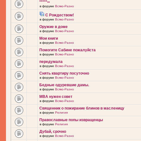
*****••
в форуме
Всяко-Разно
С Рождеством!
в форуме
Всяко-Разно
Оружие в доме
в форуме
Всяко-Разно
Мои книги
в форуме
Всяко-Разно
Помогите Сабине пожалуйста
в форуме
Всяко-Разно
передумала
в форуме
Всяко-Разно
Снять квартиру посуточно
в форуме
Всяко-Разно
Бедные одуревшие дамы.
в форуме
Всяко-Разно
MBA нужен совет
в форуме
Всяко-Разно
Священник о пожирание блинов в масленицу
в форуме
Религия
Православные попы извращенцы
в форуме
Религия
Дубай, срочно
в форуме
Всяко-Разно