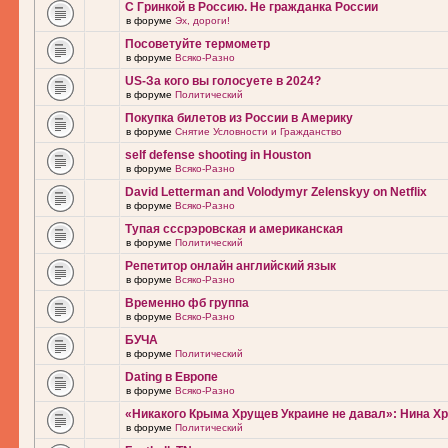
С Гринкой в Россию. Не гражданка России
в форуме
Эх, дороги!
Посоветуйте термометр
в форуме
Всяко-Разно
US-За кого вы голосуете в 2024?
в форуме
Политический
Покупка билетов из России в Америку
в форуме
Снятие Условности и Гражданство
self defense shooting in Houston
в форуме
Всяко-Разно
David Letterman and Volodymyr Zelenskyy on Netflix
в форуме
Всяко-Разно
Тупая сссрэровская и американская
в форуме
Политический
Репетитор онлайн английский язык
в форуме
Всяко-Разно
Временно фб группа
в форуме
Всяко-Разно
БУЧА
в форуме
Политический
Dating в Европе
в форуме
Всяко-Разно
«Никакого Крыма Хрущев Украине не давал»: Нина Х
в форуме
Политический