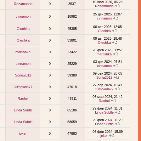
10 июл 2026, 06:28
Rozamunda
0
3537
Rozamunda
25 дек 2025, 11:07
cinnamon
0
18982
cinnamon
06 окт 2025, 12:05
Olechka
0
45385
Olechka
09 авг 2025, 18:48
Olechka
0
33801
Olechka
26 фев 2025, 13:51
martishka
0
23422
martishka
03 дек 2024, 07:51
cinnamon
0
25229
cinnamon
09 сен 2024, 20:05
Sonia2012
0
39380
Sonia2012
27 апр 2024, 10:43
Olimpiada77
0
47618
Olimpiada77
06 мар 2024, 21:42
Rachel
0
47511
Rachel
29 фев 2024, 11:31
Linda Subtle
0
85186
Linda Subtle
29 фев 2024, 11:29
Linda Subtle
0
58659
Linda Subtle
06 фев 2024, 15:09
joker
0
47883
joker