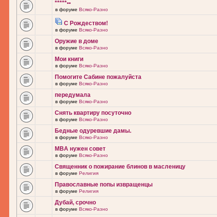
*****••
в форуме
Всяко-Разно
С Рождеством!
в форуме
Всяко-Разно
Оружие в доме
в форуме
Всяко-Разно
Мои книги
в форуме
Всяко-Разно
Помогите Сабине пожалуйста
в форуме
Всяко-Разно
передумала
в форуме
Всяко-Разно
Снять квартиру посуточно
в форуме
Всяко-Разно
Бедные одуревшие дамы.
в форуме
Всяко-Разно
MBA нужен совет
в форуме
Всяко-Разно
Священник о пожирание блинов в масленицу
в форуме
Религия
Православные попы извращенцы
в форуме
Религия
Дубай, срочно
в форуме
Всяко-Разно