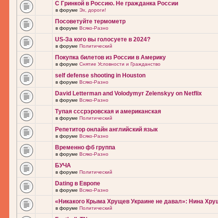
С Гринкой в Россию. Не гражданка России
в форуме
Эх, дороги!
Посоветуйте термометр
в форуме
Всяко-Разно
US-За кого вы голосуете в 2024?
в форуме
Политический
Покупка билетов из России в Америку
в форуме
Снятие Условности и Гражданство
self defense shooting in Houston
в форуме
Всяко-Разно
David Letterman and Volodymyr Zelenskyy on Netflix
в форуме
Всяко-Разно
Тупая сссрэровская и американская
в форуме
Политический
Репетитор онлайн английский язык
в форуме
Всяко-Разно
Временно фб группа
в форуме
Всяко-Разно
БУЧА
в форуме
Политический
Dating в Европе
в форуме
Всяко-Разно
«Никакого Крыма Хрущев Украине не давал»: Нина Хру
в форуме
Политический