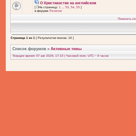
О Христианстве на английском
[
На страницу:
1
...
53
,
54
,
55
]
в форуме
Религия
Показать со
Страница
1
из
1
[ Результатов поиска: 10 ]
Список форумов
»
Активные темы
Текущее время: 07 авг 2026, 17:15 | Часовой пояс: UTC − 6 часов