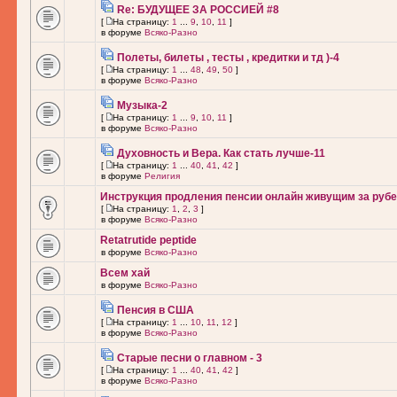
Re: БУДУЩЕЕ ЗА РОССИЕЙ #8
[
На страницу:
1
...
9
,
10
,
11
]
в форуме
Всяко-Разно
Полеты, билеты , тесты , кредитки и тд )-4
[
На страницу:
1
...
48
,
49
,
50
]
в форуме
Всяко-Разно
Музыка-2
[
На страницу:
1
...
9
,
10
,
11
]
в форуме
Всяко-Разно
Духовность и Вера. Как стать лучше-11
[
На страницу:
1
...
40
,
41
,
42
]
в форуме
Религия
Инструкция продления пенсии онлайн живущим за рубе
[
На страницу:
1
,
2
,
3
]
в форуме
Всяко-Разно
Retatrutide peptide
в форуме
Всяко-Разно
Всем хай
в форуме
Всяко-Разно
Пенсия в США
[
На страницу:
1
...
10
,
11
,
12
]
в форуме
Всяко-Разно
Старые песни о главном - 3
[
На страницу:
1
...
40
,
41
,
42
]
в форуме
Всяко-Разно