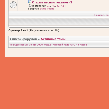
Старые песни о главном - 3
[
На страницу:
1
...
40
,
41
,
42
]
в форуме
Всяко-Разно
Показать со
Страница
1
из
1
[ Результатов поиска: 10 ]
Список форумов
»
Активные темы
Текущее время: 08 авг 2026, 08:12 | Часовой пояс: UTC − 6 часов