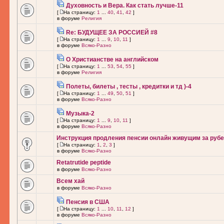
Духовность и Вера. Как стать лучше-11
[
На страницу:
1
...
40
,
41
,
42
]
в форуме
Религия
Re: БУДУЩЕЕ ЗА РОССИЕЙ #8
[
На страницу:
1
...
9
,
10
,
11
]
в форуме
Всяко-Разно
О Христианстве на английском
[
На страницу:
1
...
53
,
54
,
55
]
в форуме
Религия
Полеты, билеты , тесты , кредитки и тд )-4
[
На страницу:
1
...
49
,
50
,
51
]
в форуме
Всяко-Разно
Музыка-2
[
На страницу:
1
...
9
,
10
,
11
]
в форуме
Всяко-Разно
Инструкция продления пенсии онлайн живущим за рубе
[
На страницу:
1
,
2
,
3
]
в форуме
Всяко-Разно
Retatrutide peptide
в форуме
Всяко-Разно
Всем хай
в форуме
Всяко-Разно
Пенсия в США
[
На страницу:
1
...
10
,
11
,
12
]
в форуме
Всяко-Разно