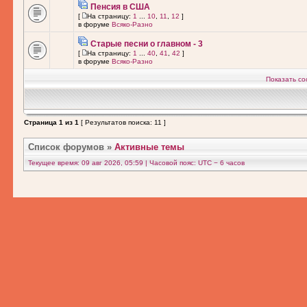
Пенсия в США
[
На страницу:
1
...
10
,
11
,
12
]
в форуме
Всяко-Разно
Старые песни о главном - 3
[
На страницу:
1
...
40
,
41
,
42
]
в форуме
Всяко-Разно
Показать со
Страница
1
из
1
[ Результатов поиска: 11 ]
Список форумов
»
Активные темы
Текущее время: 09 авг 2026, 05:59 | Часовой пояс: UTC − 6 часов