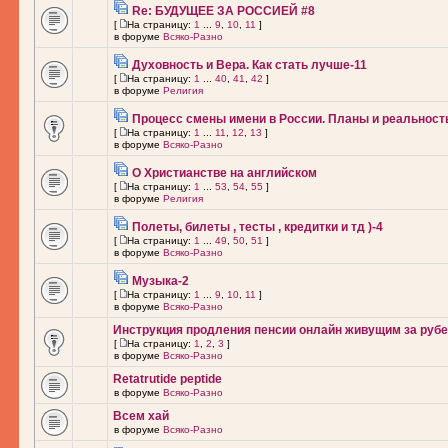
Re: БУДУЩЕЕ ЗА РОССИЕЙ #8
[
На страницу:
1
...
9
,
10
,
11
]
в форуме
Всяко-Разно
Духовность и Вера. Как стать лучше-11
[
На страницу:
1
...
40
,
41
,
42
]
в форуме
Религия
Процесс смены имени в России. Планы и реальност
[
На страницу:
1
...
11
,
12
,
13
]
в форуме
Всяко-Разно
О Христианстве на английском
[
На страницу:
1
...
53
,
54
,
55
]
в форуме
Религия
Полеты, билеты , тесты , кредитки и тд )-4
[
На страницу:
1
...
49
,
50
,
51
]
в форуме
Всяко-Разно
Музыка-2
[
На страницу:
1
...
9
,
10
,
11
]
в форуме
Всяко-Разно
Инструкция продления пенсии онлайн живущим за рубе
[
На страницу:
1
,
2
,
3
]
в форуме
Всяко-Разно
Retatrutide peptide
в форуме
Всяко-Разно
Всем хай
в форуме
Всяко-Разно