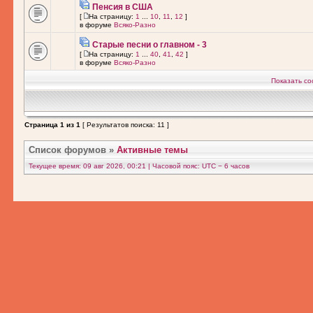
Пенсия в США
[
На страницу:
1
...
10
,
11
,
12
]
в форуме
Всяко-Разно
Старые песни о главном - 3
[
На страницу:
1
...
40
,
41
,
42
]
в форуме
Всяко-Разно
Показать со
Страница
1
из
1
[ Результатов поиска: 11 ]
Список форумов
»
Активные темы
Текущее время: 09 авг 2026, 00:21 | Часовой пояс: UTC − 6 часов