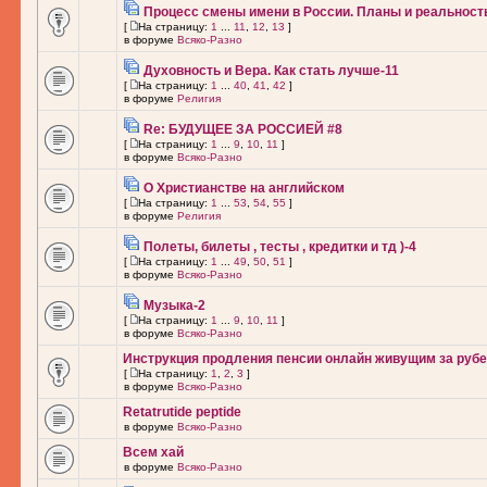
Процесс смены имени в России. Планы и реальност
[
На страницу:
1
...
11
,
12
,
13
]
в форуме
Всяко-Разно
Духовность и Вера. Как стать лучше-11
[
На страницу:
1
...
40
,
41
,
42
]
в форуме
Религия
Re: БУДУЩЕЕ ЗА РОССИЕЙ #8
[
На страницу:
1
...
9
,
10
,
11
]
в форуме
Всяко-Разно
О Христианстве на английском
[
На страницу:
1
...
53
,
54
,
55
]
в форуме
Религия
Полеты, билеты , тесты , кредитки и тд )-4
[
На страницу:
1
...
49
,
50
,
51
]
в форуме
Всяко-Разно
Музыка-2
[
На страницу:
1
...
9
,
10
,
11
]
в форуме
Всяко-Разно
Инструкция продления пенсии онлайн живущим за рубе
[
На страницу:
1
,
2
,
3
]
в форуме
Всяко-Разно
Retatrutide peptide
в форуме
Всяко-Разно
Всем хай
в форуме
Всяко-Разно