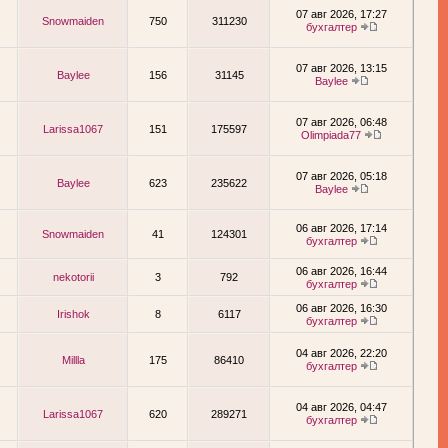
07 авг 2026, 17:27
Snowmaiden
750
311230
бухгалтер
07 авг 2026, 13:15
Baylee
156
31145
Baylee
07 авг 2026, 06:48
Larissa1067
151
175597
Olimpiada77
07 авг 2026, 05:18
Baylee
623
235622
Baylee
06 авг 2026, 17:14
Snowmaiden
41
124301
бухгалтер
06 авг 2026, 16:44
nekotorii
3
792
бухгалтер
06 авг 2026, 16:30
Irishok
8
6117
бухгалтер
04 авг 2026, 22:20
Millla
175
86410
бухгалтер
04 авг 2026, 04:47
Larissa1067
620
289271
бухгалтер