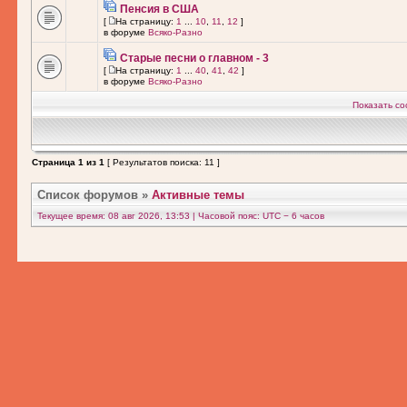
Пенсия в США
[
На страницу:
1
...
10
,
11
,
12
]
в форуме
Всяко-Разно
Старые песни о главном - 3
[
На страницу:
1
...
40
,
41
,
42
]
в форуме
Всяко-Разно
Показать со
Страница
1
из
1
[ Результатов поиска: 11 ]
Список форумов
»
Активные темы
Текущее время: 08 авг 2026, 13:53 | Часовой пояс: UTC − 6 часов