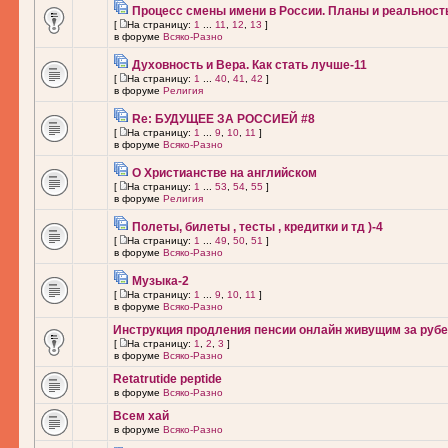
Процесс смены имени в России. Планы и реальност
[
На страницу:
1
...
11
,
12
,
13
]
в форуме
Всяко-Разно
Духовность и Вера. Как стать лучше-11
[
На страницу:
1
...
40
,
41
,
42
]
в форуме
Религия
Re: БУДУЩЕЕ ЗА РОССИЕЙ #8
[
На страницу:
1
...
9
,
10
,
11
]
в форуме
Всяко-Разно
О Христианстве на английском
[
На страницу:
1
...
53
,
54
,
55
]
в форуме
Религия
Полеты, билеты , тесты , кредитки и тд )-4
[
На страницу:
1
...
49
,
50
,
51
]
в форуме
Всяко-Разно
Музыка-2
[
На страницу:
1
...
9
,
10
,
11
]
в форуме
Всяко-Разно
Инструкция продления пенсии онлайн живущим за рубе
[
На страницу:
1
,
2
,
3
]
в форуме
Всяко-Разно
Retatrutide peptide
в форуме
Всяко-Разно
Всем хай
в форуме
Всяко-Разно