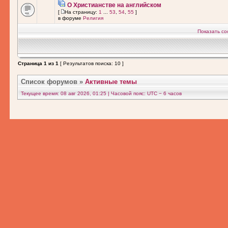
О Христианстве на английском
[
На страницу:
1
...
53
,
54
,
55
]
в форуме
Религия
Показать со
Страница
1
из
1
[ Результатов поиска: 10 ]
Список форумов
»
Активные темы
Текущее время: 08 авг 2026, 01:25 | Часовой пояс: UTC − 6 часов