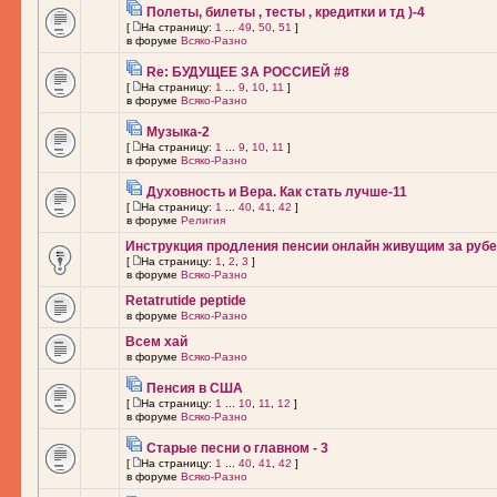
Полеты, билеты , тесты , кредитки и тд )-4
[
На страницу:
1
...
49
,
50
,
51
]
в форуме
Всяко-Разно
Re: БУДУЩЕЕ ЗА РОССИЕЙ #8
[
На страницу:
1
...
9
,
10
,
11
]
в форуме
Всяко-Разно
Музыка-2
[
На страницу:
1
...
9
,
10
,
11
]
в форуме
Всяко-Разно
Духовность и Вера. Как стать лучше-11
[
На страницу:
1
...
40
,
41
,
42
]
в форуме
Религия
Инструкция продления пенсии онлайн живущим за рубе
[
На страницу:
1
,
2
,
3
]
в форуме
Всяко-Разно
Retatrutide peptide
в форуме
Всяко-Разно
Всем хай
в форуме
Всяко-Разно
Пенсия в США
[
На страницу:
1
...
10
,
11
,
12
]
в форуме
Всяко-Разно
Старые песни о главном - 3
[
На страницу:
1
...
40
,
41
,
42
]
в форуме
Всяко-Разно