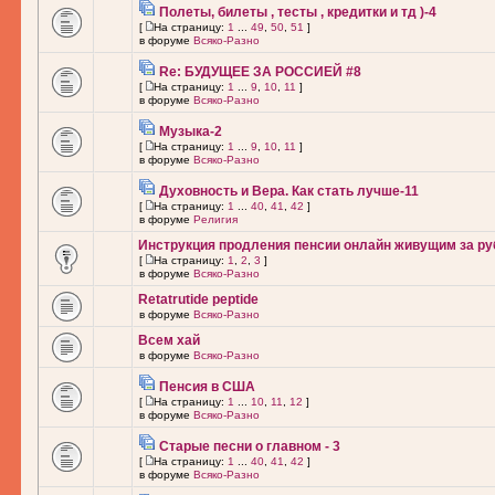
Полеты, билеты , тесты , кредитки и тд )-4
[
На страницу:
1
...
49
,
50
,
51
]
в форуме
Всяко-Разно
Re: БУДУЩЕЕ ЗА РОССИЕЙ #8
[
На страницу:
1
...
9
,
10
,
11
]
в форуме
Всяко-Разно
Музыка-2
[
На страницу:
1
...
9
,
10
,
11
]
в форуме
Всяко-Разно
Духовность и Вера. Как стать лучше-11
[
На страницу:
1
...
40
,
41
,
42
]
в форуме
Религия
Инструкция продления пенсии онлайн живущим за ру
[
На страницу:
1
,
2
,
3
]
в форуме
Всяко-Разно
Retatrutide peptide
в форуме
Всяко-Разно
Всем хай
в форуме
Всяко-Разно
Пенсия в США
[
На страницу:
1
...
10
,
11
,
12
]
в форуме
Всяко-Разно
Старые песни о главном - 3
[
На страницу:
1
...
40
,
41
,
42
]
в форуме
Всяко-Разно