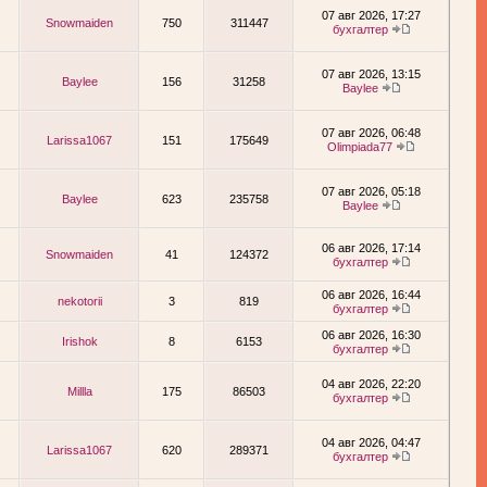
07 авг 2026, 17:27
Snowmaiden
750
311447
бухгалтер
07 авг 2026, 13:15
Baylee
156
31258
Baylee
07 авг 2026, 06:48
Larissa1067
151
175649
Olimpiada77
07 авг 2026, 05:18
Baylee
623
235758
Baylee
06 авг 2026, 17:14
Snowmaiden
41
124372
бухгалтер
06 авг 2026, 16:44
nekotorii
3
819
бухгалтер
06 авг 2026, 16:30
Irishok
8
6153
бухгалтер
04 авг 2026, 22:20
Millla
175
86503
бухгалтер
04 авг 2026, 04:47
Larissa1067
620
289371
бухгалтер