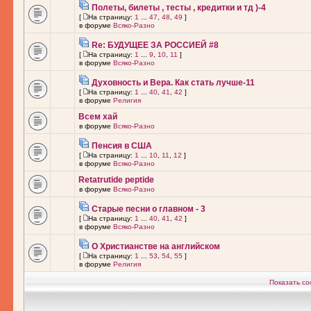
Полеты, билеты , тесты , кредитки и тд )-4
[
На страницу:
1
...
47
,
48
,
49
]
в форуме
Всяко-Разно
Re: БУДУЩЕЕ ЗА РОССИЕЙ #8
[
На страницу:
1
...
9
,
10
,
11
]
в форуме
Всяко-Разно
Духовность и Вера. Как стать лучше-11
[
На страницу:
1
...
40
,
41
,
42
]
в форуме
Религия
Всем хай
в форуме
Всяко-Разно
Пенсия в США
[
На страницу:
1
...
10
,
11
,
12
]
в форуме
Всяко-Разно
Retatrutide peptide
в форуме
Всяко-Разно
Старые песни о главном - 3
[
На страницу:
1
...
40
,
41
,
42
]
в форуме
Всяко-Разно
О Христианстве на английском
[
На страницу:
1
...
53
,
54
,
55
]
в форуме
Религия
Показать со