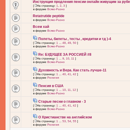
Инструкция продления пенсии онлайн живущим за рубе
[
На страницу:
1
,
2
,
3
]
в форуме
Всяко-Разно
Retatrutide peptide
в форуме
Всяко-Разно
Всем хай
в форуме
Всяко-Разно
Полеты, билеты , тесты , кредитки и тд )-4
[
На страницу:
1
...
48
,
49
,
50
]
в форуме
Всяко-Разно
Re: БУДУЩЕЕ ЗА РОССИЕЙ #8
[
На страницу:
1
...
9
,
10
,
11
]
в форуме
Всяко-Разно
Духовность и Вера. Как стать лучше-11
[
На страницу:
1
...
40
,
41
,
42
]
в форуме
Религия
Пенсия в США
[
На страницу:
1
...
10
,
11
,
12
]
в форуме
Всяко-Разно
Старые песни о главном - 3
[
На страницу:
1
...
40
,
41
,
42
]
в форуме
Всяко-Разно
О Христианстве на английском
[
На страницу:
1
...
53
,
54
,
55
]
в форуме
Религия