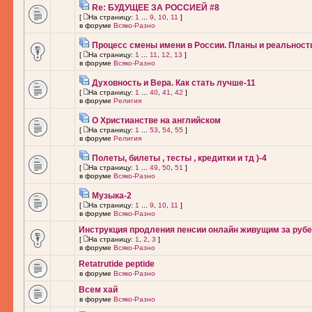
Re: БУДУЩЕЕ ЗА РОССИЕЙ #8
[
На страницу:
1
...
9
,
10
,
11
]
в форуме
Всяко-Разно
Процесс смены имени в России. Планы и реальност
[
На страницу:
1
...
11
,
12
,
13
]
в форуме
Всяко-Разно
Духовность и Вера. Как стать лучше-11
[
На страницу:
1
...
40
,
41
,
42
]
в форуме
Религия
О Христианстве на английском
[
На страницу:
1
...
53
,
54
,
55
]
в форуме
Религия
Полеты, билеты , тесты , кредитки и тд )-4
[
На страницу:
1
...
49
,
50
,
51
]
в форуме
Всяко-Разно
Музыка-2
[
На страницу:
1
...
9
,
10
,
11
]
в форуме
Всяко-Разно
Инструкция продления пенсии онлайн живущим за рубе
[
На страницу:
1
,
2
,
3
]
в форуме
Всяко-Разно
Retatrutide peptide
в форуме
Всяко-Разно
Всем хай
в форуме
Всяко-Разно