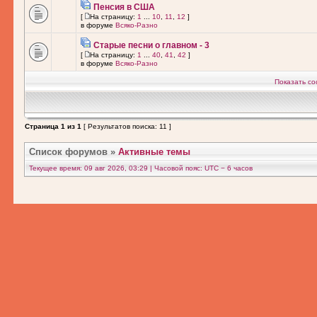
Пенсия в США
[
На страницу:
1
...
10
,
11
,
12
]
в форуме
Всяко-Разно
Старые песни о главном - 3
[
На страницу:
1
...
40
,
41
,
42
]
в форуме
Всяко-Разно
Показать со
Страница
1
из
1
[ Результатов поиска: 11 ]
Список форумов
»
Активные темы
Текущее время: 09 авг 2026, 03:29 | Часовой пояс: UTC − 6 часов