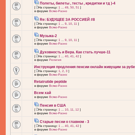
Полеты, билеты , тесты , кредитки и тд )-4
[
На страницу:
1
...
49
,
50
,
51
]
в форуме
Всяко-Разно
Re: БУДУЩЕЕ ЗА РОССИЕЙ #8
[
На страницу:
1
...
9
,
10
,
11
]
в форуме
Всяко-Разно
Музыка-2
[
На страницу:
1
...
9
,
10
,
11
]
в форуме
Всяко-Разно
Духовность и Вера. Как стать лучше-11
[
На страницу:
1
...
40
,
41
,
42
]
в форуме
Религия
Инструкция продления пенсии онлайн живущим за рубе
[
На страницу:
1
,
2
,
3
]
в форуме
Всяко-Разно
Retatrutide peptide
в форуме
Всяко-Разно
Всем хай
в форуме
Всяко-Разно
Пенсия в США
[
На страницу:
1
...
10
,
11
,
12
]
в форуме
Всяко-Разно
Старые песни о главном - 3
[
На страницу:
1
...
40
,
41
,
42
]
в форуме
Всяко-Разно