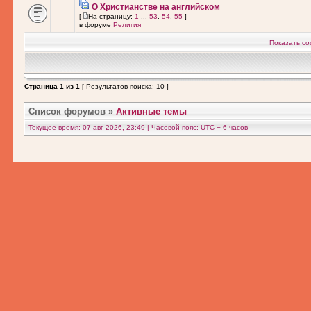
О Христианстве на английском
[
На страницу:
1
...
53
,
54
,
55
]
в форуме
Религия
Показать со
Страница
1
из
1
[ Результатов поиска: 10 ]
Список форумов
»
Активные темы
Текущее время: 07 авг 2026, 23:49 | Часовой пояс: UTC − 6 часов