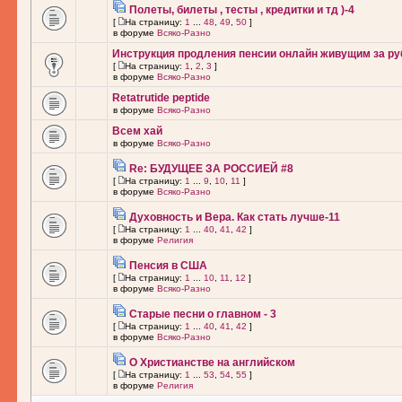
Полеты, билеты , тесты , кредитки и тд )-4
[
На страницу:
1
...
48
,
49
,
50
]
в форуме
Всяко-Разно
Инструкция продления пенсии онлайн живущим за ру
[
На страницу:
1
,
2
,
3
]
в форуме
Всяко-Разно
Retatrutide peptide
в форуме
Всяко-Разно
Всем хай
в форуме
Всяко-Разно
Re: БУДУЩЕЕ ЗА РОССИЕЙ #8
[
На страницу:
1
...
9
,
10
,
11
]
в форуме
Всяко-Разно
Духовность и Вера. Как стать лучше-11
[
На страницу:
1
...
40
,
41
,
42
]
в форуме
Религия
Пенсия в США
[
На страницу:
1
...
10
,
11
,
12
]
в форуме
Всяко-Разно
Старые песни о главном - 3
[
На страницу:
1
...
40
,
41
,
42
]
в форуме
Всяко-Разно
О Христианстве на английском
[
На страницу:
1
...
53
,
54
,
55
]
в форуме
Религия