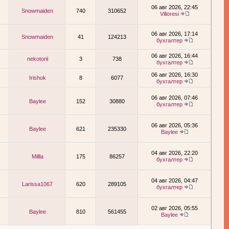
06 авг 2026, 22:45
Snowmaiden
740
310652
Villoresi
06 авг 2026, 17:14
Snowmaiden
41
124213
бухгалтер
06 авг 2026, 16:44
nekotorii
3
738
бухгалтер
06 авг 2026, 16:30
Irishok
8
6077
бухгалтер
06 авг 2026, 07:46
Baylee
152
30880
бухгалтер
06 авг 2026, 05:36
Baylee
621
235330
Baylee
04 авг 2026, 22:20
Millla
175
86257
бухгалтер
04 авг 2026, 04:47
Larissa1067
620
289105
бухгалтер
02 авг 2026, 05:55
Baylee
810
561455
Baylee