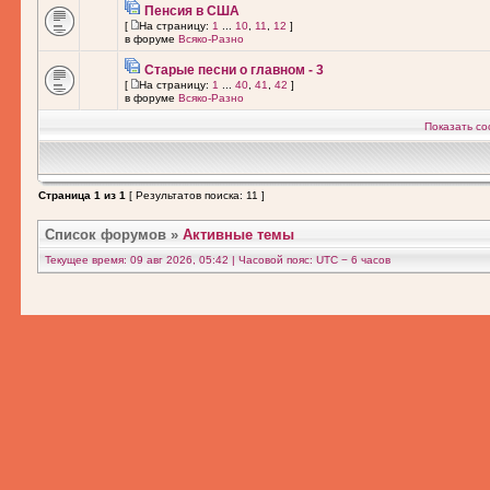
Пенсия в США
[
На страницу:
1
...
10
,
11
,
12
]
в форуме
Всяко-Разно
Старые песни о главном - 3
[
На страницу:
1
...
40
,
41
,
42
]
в форуме
Всяко-Разно
Показать со
Страница
1
из
1
[ Результатов поиска: 11 ]
Список форумов
»
Активные темы
Текущее время: 09 авг 2026, 05:42 | Часовой пояс: UTC − 6 часов