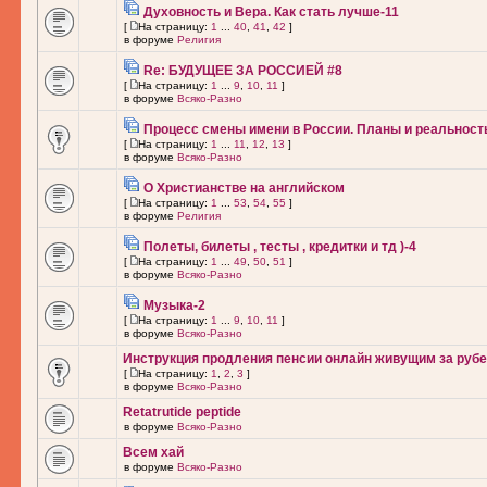
Духовность и Вера. Как стать лучше-11
[
На страницу:
1
...
40
,
41
,
42
]
в форуме
Религия
Re: БУДУЩЕЕ ЗА РОССИЕЙ #8
[
На страницу:
1
...
9
,
10
,
11
]
в форуме
Всяко-Разно
Процесс смены имени в России. Планы и реальност
[
На страницу:
1
...
11
,
12
,
13
]
в форуме
Всяко-Разно
О Христианстве на английском
[
На страницу:
1
...
53
,
54
,
55
]
в форуме
Религия
Полеты, билеты , тесты , кредитки и тд )-4
[
На страницу:
1
...
49
,
50
,
51
]
в форуме
Всяко-Разно
Музыка-2
[
На страницу:
1
...
9
,
10
,
11
]
в форуме
Всяко-Разно
Инструкция продления пенсии онлайн живущим за рубе
[
На страницу:
1
,
2
,
3
]
в форуме
Всяко-Разно
Retatrutide peptide
в форуме
Всяко-Разно
Всем хай
в форуме
Всяко-Разно