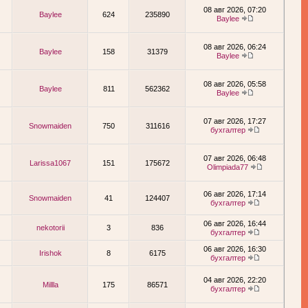
08 авг 2026, 07:20
Baylee
624
235890
Baylee
08 авг 2026, 06:24
Baylee
158
31379
Baylee
08 авг 2026, 05:58
Baylee
811
562362
Baylee
07 авг 2026, 17:27
Snowmaiden
750
311616
бухгалтер
07 авг 2026, 06:48
Larissa1067
151
175672
Olimpiada77
06 авг 2026, 17:14
Snowmaiden
41
124407
бухгалтер
06 авг 2026, 16:44
nekotorii
3
836
бухгалтер
06 авг 2026, 16:30
Irishok
8
6175
бухгалтер
04 авг 2026, 22:20
Millla
175
86571
бухгалтер