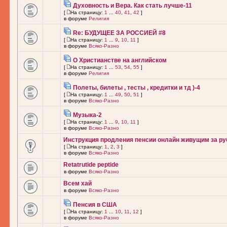
Духовность и Вера. Как стать лучше-11
[
На страницу:
1
...
40
,
41
,
42
]
в форуме
Религия
Re: БУДУЩЕЕ ЗА РОССИЕЙ #8
[
На страницу:
1
...
9
,
10
,
11
]
в форуме
Всяко-Разно
О Христианстве на английском
[
На страницу:
1
...
53
,
54
,
55
]
в форуме
Религия
Полеты, билеты , тесты , кредитки и тд )-4
[
На страницу:
1
...
49
,
50
,
51
]
в форуме
Всяко-Разно
Музыка-2
[
На страницу:
1
...
9
,
10
,
11
]
в форуме
Всяко-Разно
Инструкция продления пенсии онлайн живущим за ру
[
На страницу:
1
,
2
,
3
]
в форуме
Всяко-Разно
Retatrutide peptide
в форуме
Всяко-Разно
Всем хай
в форуме
Всяко-Разно
Пенсия в США
[
На страницу:
1
...
10
,
11
,
12
]
в форуме
Всяко-Разно