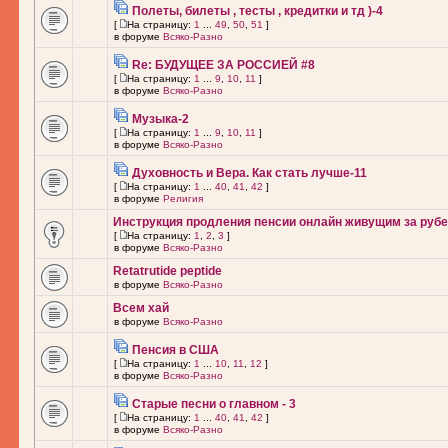
Полеты, билеты , тесты , кредитки и тд )-4
[
На страницу:
1
...
49
,
50
,
51
]
в форуме
Всяко-Разно
Re: БУДУЩЕЕ ЗА РОССИЕЙ #8
[
На страницу:
1
...
9
,
10
,
11
]
в форуме
Всяко-Разно
Музыка-2
[
На страницу:
1
...
9
,
10
,
11
]
в форуме
Всяко-Разно
Духовность и Вера. Как стать лучше-11
[
На страницу:
1
...
40
,
41
,
42
]
в форуме
Религия
Инструкция продления пенсии онлайн живущим за рубе
[
На страницу:
1
,
2
,
3
]
в форуме
Всяко-Разно
Retatrutide peptide
в форуме
Всяко-Разно
Всем хай
в форуме
Всяко-Разно
Пенсия в США
[
На страницу:
1
...
10
,
11
,
12
]
в форуме
Всяко-Разно
Старые песни о главном - 3
[
На страницу:
1
...
40
,
41
,
42
]
в форуме
Всяко-Разно