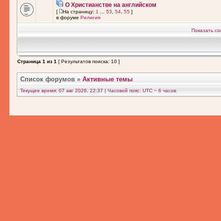
О Христианстве на английском
[
На страницу:
1
...
53
,
54
,
55
]
в форуме
Религия
Показать со
Страница
1
из
1
[ Результатов поиска: 10 ]
Список форумов
»
Активные темы
Текущее время: 07 авг 2026, 22:37 | Часовой пояс: UTC − 6 часов