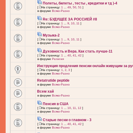
Полеты, билеты , тесты , кредитки и тд )-4
[
На страницу:
1
...
49
,
50
,
51
]
в форуме
Всяко-Разно
Re: БУДУЩЕЕ ЗА РОССИЕЙ #8
[
На страницу:
1
...
9
,
10
,
11
]
в форуме
Всяко-Разно
Музыка-2
[
На страницу:
1
...
9
,
10
,
11
]
в форуме
Всяко-Разно
Духовность и Вера. Как стать лучше-11
[
На страницу:
1
...
40
,
41
,
42
]
в форуме
Религия
Инструкция продления пенсии онлайн живущим за ру
[
На страницу:
1
,
2
,
3
]
в форуме
Всяко-Разно
Retatrutide peptide
в форуме
Всяко-Разно
Всем хай
в форуме
Всяко-Разно
Пенсия в США
[
На страницу:
1
...
10
,
11
,
12
]
в форуме
Всяко-Разно
Старые песни о главном - 3
[
На страницу:
1
...
40
,
41
,
42
]
в форуме
Всяко-Разно