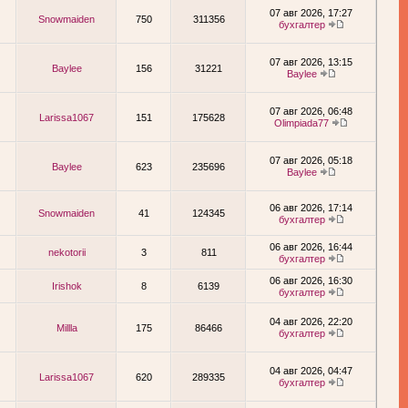
07 авг 2026, 17:27
Snowmaiden
750
311356
бухгалтер
07 авг 2026, 13:15
Baylee
156
31221
Baylee
07 авг 2026, 06:48
Larissa1067
151
175628
Olimpiada77
07 авг 2026, 05:18
Baylee
623
235696
Baylee
06 авг 2026, 17:14
Snowmaiden
41
124345
бухгалтер
06 авг 2026, 16:44
nekotorii
3
811
бухгалтер
06 авг 2026, 16:30
Irishok
8
6139
бухгалтер
04 авг 2026, 22:20
Millla
175
86466
бухгалтер
04 авг 2026, 04:47
Larissa1067
620
289335
бухгалтер