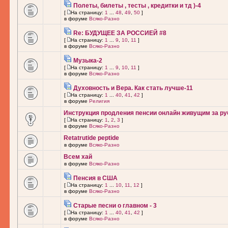
Полеты, билеты , тесты , кредитки и тд )-4
[
На страницу:
1
...
48
,
49
,
50
]
в форуме
Всяко-Разно
Re: БУДУЩЕЕ ЗА РОССИЕЙ #8
[
На страницу:
1
...
9
,
10
,
11
]
в форуме
Всяко-Разно
Музыка-2
[
На страницу:
1
...
9
,
10
,
11
]
в форуме
Всяко-Разно
Духовность и Вера. Как стать лучше-11
[
На страницу:
1
...
40
,
41
,
42
]
в форуме
Религия
Инструкция продления пенсии онлайн живущим за ру
[
На страницу:
1
,
2
,
3
]
в форуме
Всяко-Разно
Retatrutide peptide
в форуме
Всяко-Разно
Всем хай
в форуме
Всяко-Разно
Пенсия в США
[
На страницу:
1
...
10
,
11
,
12
]
в форуме
Всяко-Разно
Старые песни о главном - 3
[
На страницу:
1
...
40
,
41
,
42
]
в форуме
Всяко-Разно