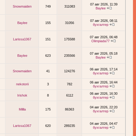
07 авг 2026, 11:39
Snowmaiden
749
311083
Baylee
07 авг 2026, 08:11
Baylee
155
31056
бухгалтер
07 авг 2026, 06:48
Larissa1067
151
175588
Olimpiada77
07 авг 2026, 05:18
Baylee
623
235566
Baylee
06 авг 2026, 17:14
Snowmaiden
41
124276
бухгалтер
06 авг 2026, 16:44
nekotorii
3
782
бухгалтер
06 авг 2026, 16:30
Irishok
8
6112
бухгалтер
04 авг 2026, 22:20
Millla
175
86363
бухгалтер
04 авг 2026, 04:47
Larissa1067
620
289235
бухгалтер