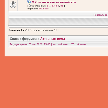
О Христианстве на английском
[
На страницу:
1
...
53
,
54
,
55
]
в форуме
Религия
Показать со
Страница
1
из
1
[ Результатов поиска: 10 ]
Список форумов
»
Активные темы
Текущее время: 07 авг 2026, 15:45 | Часовой пояс: UTC − 6 часов