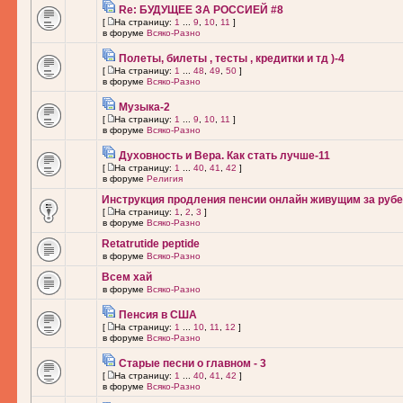
Re: БУДУЩЕЕ ЗА РОССИЕЙ #8
[
На страницу:
1
...
9
,
10
,
11
]
в форуме
Всяко-Разно
Полеты, билеты , тесты , кредитки и тд )-4
[
На страницу:
1
...
48
,
49
,
50
]
в форуме
Всяко-Разно
Музыка-2
[
На страницу:
1
...
9
,
10
,
11
]
в форуме
Всяко-Разно
Духовность и Вера. Как стать лучше-11
[
На страницу:
1
...
40
,
41
,
42
]
в форуме
Религия
Инструкция продления пенсии онлайн живущим за рубе
[
На страницу:
1
,
2
,
3
]
в форуме
Всяко-Разно
Retatrutide peptide
в форуме
Всяко-Разно
Всем хай
в форуме
Всяко-Разно
Пенсия в США
[
На страницу:
1
...
10
,
11
,
12
]
в форуме
Всяко-Разно
Старые песни о главном - 3
[
На страницу:
1
...
40
,
41
,
42
]
в форуме
Всяко-Разно